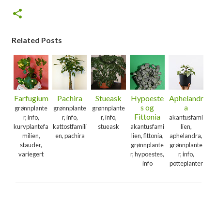
Related Posts
Farfugium
Pachira
Stueask
Hypoeste
Aphelandr
s og
a
grønnplante
grønnplante
grønnplante
Fittonia
r, info,
r, info,
r, info,
akantusfami
kurvplantefa
kattostfamili
stueask
akantusfami
lien,
milien,
en, pachira
lien, fittonia,
aphelandra,
stauder,
grønnplante
grønnplante
variegert
r, hypoestes,
r, info,
info
potteplanter
K
o