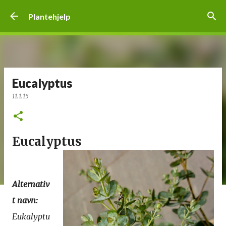
Gå til hovedinnhold
Plantehjelp
Eucalyptus
11.1.15
Eucalyptus
Alternativ
t navn:
Eukalyptu