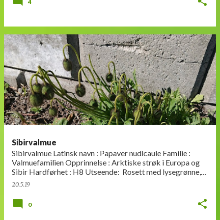
4
Sibirvalmue
Sibirvalmue Latinsk navn : Papaver nudicaule Familie :
Valmuefamilien Opprinnelse : Arktiske strøk i Europa og
Sibir Hardførhet : H8 Utseende: Rosett med lysegrønne,
flikete blader.…
20.5.19
0