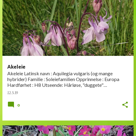
Akeleie
Akeleie Latinsk navn : Aquilegia vulgaris (og mange
hybrider) Familie : Soleiefamilien Opprinnelse : Europa
Hardførhet : H8 Utseende: Hårløse, "duggete"
sammensatte bla…
12.5.19
0