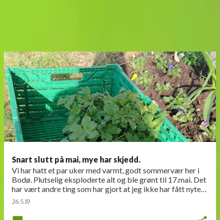
Snart slutt på mai, mye har skjedd.
Vi har hatt et par uker med varmt, godt sommervær her i
Bodø. Plutselig eksploderte alt og ble grønt til 17.mai. Det
har vært andre ting som har gjort at jeg ikke har fått nyte
våren fullt ut denne g…
26.5.19