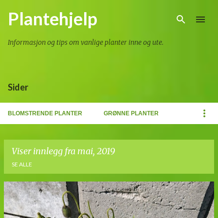
Gå til hovedinnhold
Plantehjelp
Informasjon og tips om vanlige planter inne og ute.
Sider
BLOMSTRENDE PLANTER
GRØNNE PLANTER
Viser innlegg fra mai, 2019
SE ALLE
I
n