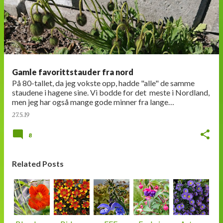
n
l
e
g
g
Gamle favorittstauder fra nord
På 80-tallet, da jeg vokste opp, hadde "alle" de samme
staudene i hagene sine. Vi bodde for det meste i Nordland,
men jeg har også mange gode minner fra lange
sommerferier i Trøndelag. Noe…
27.5.19
8
Related Posts