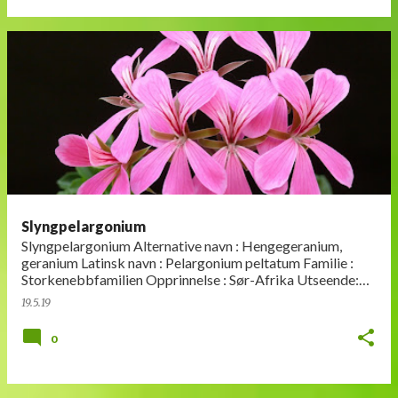
Slyngpelargonium
Slyngpelargonium Alternative navn : Hengegeranium,
geranium Latinsk navn : Pelargonium peltatum Familie :
Storkenebbfamilien Opprinnelse : Sør-Afrika Utseende:
Pelargonium med bla…
19.5.19
0