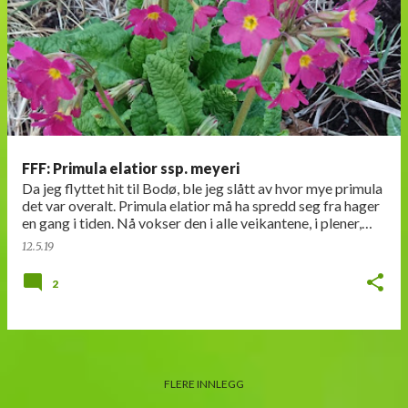
FFF: Primula elatior ssp. meyeri
Da jeg flyttet hit til Bodø, ble jeg slått av hvor mye primula
det var overalt. Primula elatior må ha spredd seg fra hager
en gang i tiden. Nå vokser den i alle veikantene, i plener,
parker, til og m…
12.5.19
2
FLERE INNLEGG