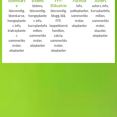
Blomkars
Bidens
FFF:
Fuchsia
Asters
e
Blåsalvie
bidens,
info,
asters, info,
bievennlig,
bievennlig,
bievennlig,
potteplanter,
kurvplantefa
blomkarse,
hengeplante
blogg, blå,
sommerblo
milien,
hengeplante
r, info,
FFF,
mster,
sommerblo
r, info,
kurvplantefa
leppeblomst
uteplanter
mster,
klatreplante
milien,
familien,
stauder,
r,
sommerblo
salvia,
uteplanter
sommerblo
mster,
sommerblo
mster,
uteplanter
mster,
uteplanter
uteplanter