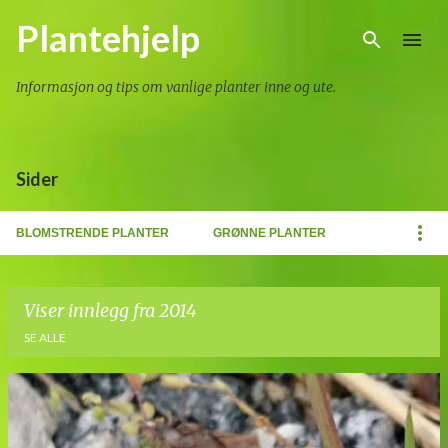
Gå til hovedinnhold
Plantehjelp
Informasjon og tips om vanlige planter inne og ute.
Sider
BLOMSTRENDE PLANTER
GRØNNE PLANTER
Viser innlegg fra 2014
SE ALLE
I
n