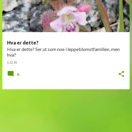
n
l
e
g
g
Hva er dette?
Hva er dette? Ser ut som noe i leppeblomstfamilien, men
hva?
1.12.14
0