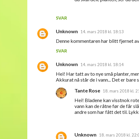
e
n
SVAR
t
a
Unknown
14. mars 2018 kl. 18:13
r
Denne kommentaren har blitt fjernet av
e
SVAR
r
Unknown
14. mars 2018 kl. 18:14
Hei! Har tatt av to nye små planter, men
Akkurat nå står de i vann... Det er bare st
Tante Rose
18. mars 2018 kl. 2
Hei! Bladene kan visstnok rote s
vann kan de råtne før de får slå
andre som har fått det til. Lykke
Unknown
18. mars 2018 kl. 22: