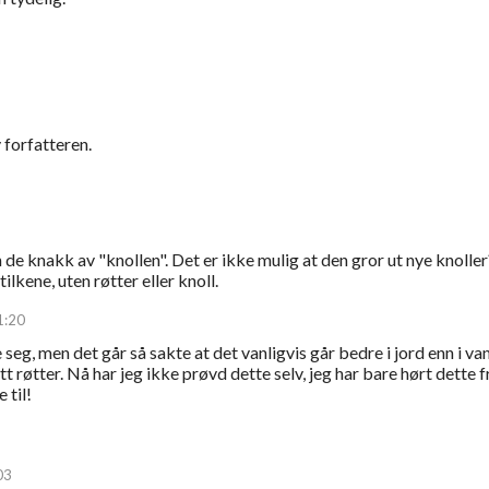
 forfatteren.
 de knakk av "knollen". Det er ikke mulig at den gror ut nye knoller
ilkene, uten røtter eller knoll.
1:20
eg, men det går så sakte at det vanligvis går bedre i jord enn i van
tt røtter. Nå har jeg ikke prøvd dette selv, jeg har bare hørt dette f
 til!
03