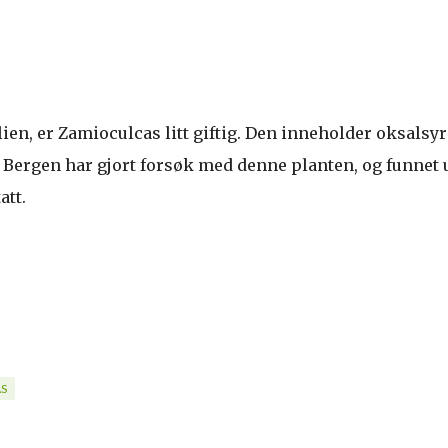
en, er Zamioculcas litt giftig. Den inneholder oksalsyr
i Bergen har gjort forsøk med denne planten, og funnet u
att.
S