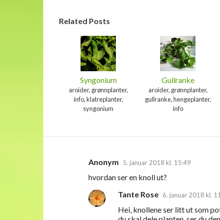
Related Posts
Syngonium
Gullranke
aroider, grønnplanter,
aroider, grønnplanter,
info, klatreplanter,
gullranke, hengeplanter,
syngonium
info
Anonym
5. januar 2018 kl. 15:49
K
hvordan ser en knoll ut?
o
Tante Rose
m
6. januar 2018 kl. 1
m
Hei, knollene ser litt ut som po
du skal dele planten, ser du de