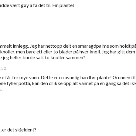
dde vært gøy å få det til. Fin plante!
mmelt innlegg. Jeg har nettopp delt en smaragdpalme som holdt på
noller, men bare ett eller to blader på hver knoll. Jeg har gitt dem
je jeg heller burde satt to knoller sammen?
1:30
ke får for mye vann. Dette er en uvanlig hardfør plante! Grunnen til
tene fyller potta, kan den drikke opp alt vannet på en gang så det ik
.
..er det skjeldent?