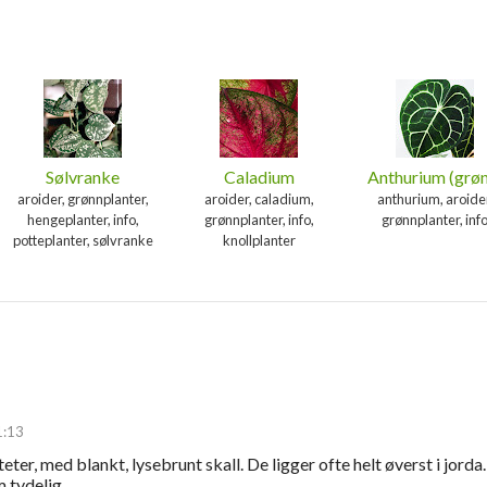
Sølvranke
Caladium
Anthurium (grø
aroider, grønnplanter,
aroider, caladium,
anthurium, aroide
hengeplanter, info,
grønnplanter, info,
grønnplanter, inf
potteplanter, sølvranke
knollplanter
1:13
teter, med blankt, lysebrunt skall. De ligger ofte helt øverst i jord
m tydelig.