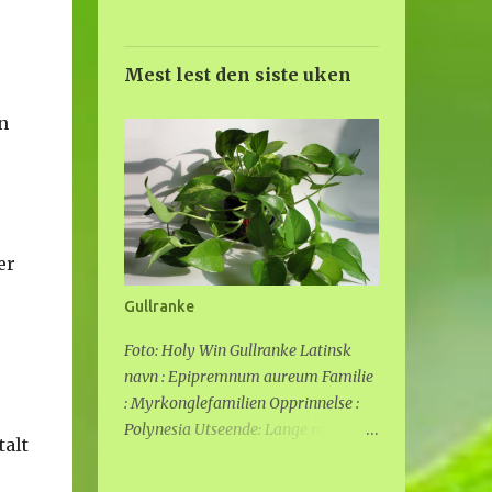
Mest lest den siste uken
n
er
Gullranke
Foto: Holy Win Gullranke Latinsk
navn : Epipremnum aureum Familie
: Myrkonglefamilien Opprinnelse :
Polynesia Utseende: Lange ranker,
talt
grønne blader med gult mønster.
Denne planten kan bli svært lang om