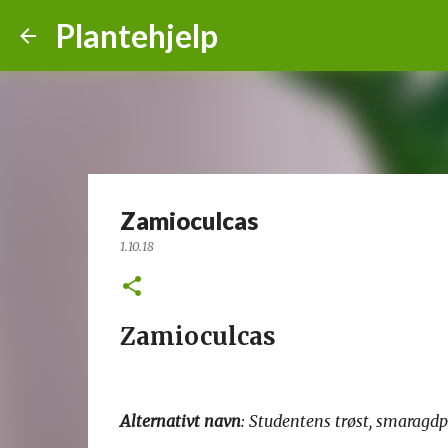
Plantehjelp
Zamioculcas
1.10.18
Zamioculcas
Alternativt navn
: Studentens trøst, smaragd