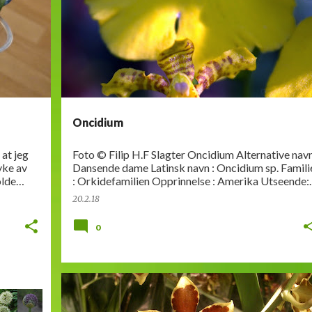
Oncidium
 at jeg
Foto © Filip H.F Slagter Oncidium Alternative navn:
yke av
Dansende dame Latinsk navn : Oncidium sp. Familie
olde
: Orkidefamilien Opprinnelse : Amerika Utseende:
t…
Orkide med luftknoller, 1-3…
20.2.18
0
CAMBRIA
INFO
ORKIDEER