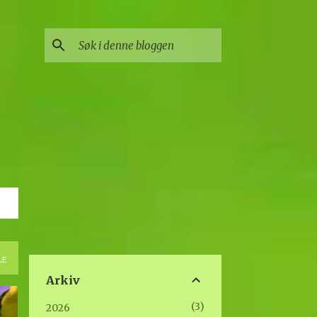
LE
Arkiv
3
2026