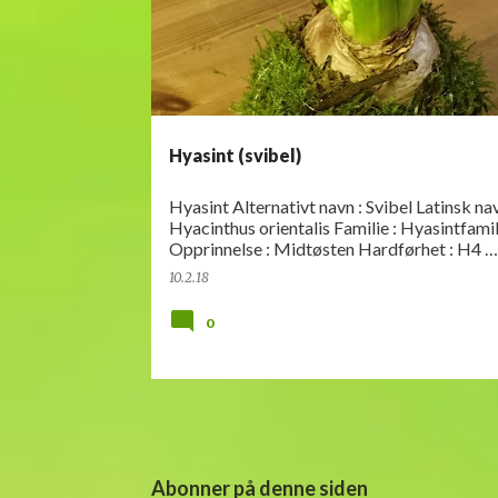
Hyasint (svibel)
Hyasint Alternativt navn : Svibel Latinsk navn :
Hyacinthus orientalis Familie : Hyasintfamilien
Opprinnelse : Midtøsten Hardførhet : H4
Plassering: Løkplanter kommer o…
10.2.18
0
Abonner på denne siden