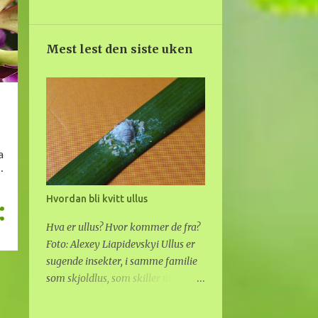
28
2021
1
desember
Mest lest den siste uken
1
oktober
2
september
1
august
9
juni
2
mai
2
april
Hvordan bli kvitt ullus
4
mars
Hva er ullus? Hvor kommer de fra?
Foto: Alexey Liapidevskyi Ullus er
1
februar
sugende insekter, i samme familie
5
januar
som skjoldlus, som skiller ut
voksaktig "ull" på ryggen. De
55
2020
gjemmer seg inne i ulldotten, som