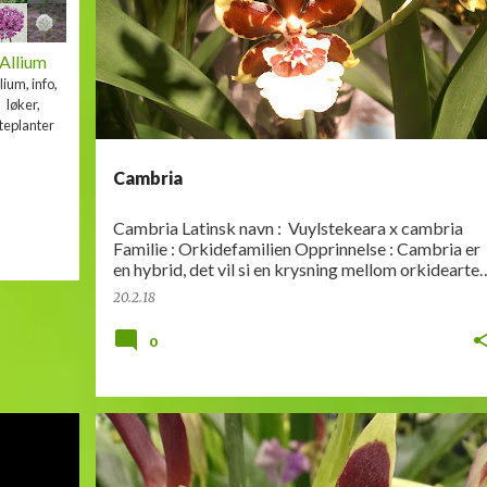
Allium
lium, info,
løker,
teplanter
Cambria
Cambria Latinsk navn : Vuylstekeara x cambria
Familie : Orkidefamilien Opprinnelse : Cambria er
en hybrid, det vil si en krysning mellom orkidearter
fra forskjellige deler av verden. Di…
20.2.18
0
INFO
ORKIDEER
ZYGOPETALUM