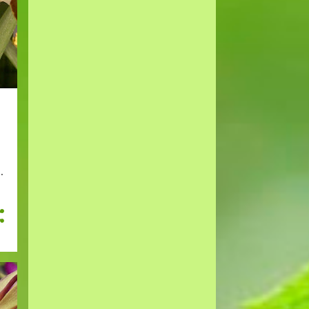
3
2023
2
mai
1
januar
15
2022
1
desember
2
november
1
oktober
1
september
2
juli
1
mai
1
april
3
februar
3
januar