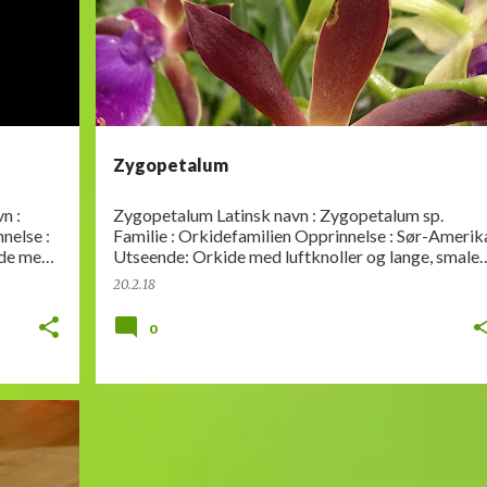
Zygopetalum
Zygopetalum Latinsk navn : Zygopetalum sp.
Familie : Orkidefamilien Opprinnelse : Sør-Amerika
Utseende: Orkide med luftknoller og lange, smale
blader. Store blomster som kan dufte. Bl…
20.2.18
0
EL