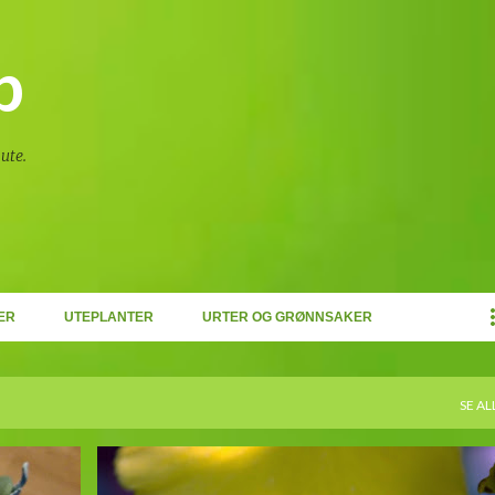
Gå til hovedinnhold
p
ute.
ER
UTEPLANTER
URTER OG GRØNNSAKER
SE AL
INFO
ONCIDIUM
ORKIDEER