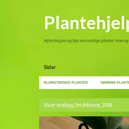
Plantehjel
Informasjon og tips om vanlige planter inne og 
Sider
BLOMSTRENDE PLANTER
GRØNNE PLANT
Viser innlegg fra februar, 2018
I
BLOGG
FRØ
SPIRER
SPISELIG