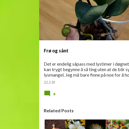
n
n
l
e
g
g
Frø og sånt
Det er endelig såpass med lystimer i døgnet
kan trygt begynne å så ting uten at de blir s
lysmangel. Jeg må bare finne på noe for å h
lufta litt fuktig rundt spirene. Vi har hatt de
22.2.18
8
Related Posts