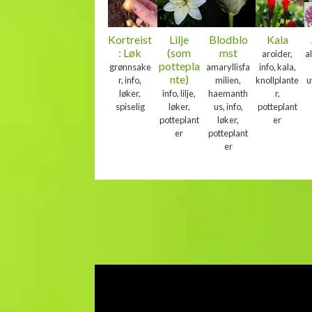
Kortreist
Lilje
Blodblo
Kala
: Løk
(som
mst
aroider,
al
pottepla
grønnsake
amaryllisfa
info, kala,
nte)
r, info,
milien,
knollplante
u
løker,
info, lilje,
haemanth
r,
spiselig
løker,
us, info,
potteplant
potteplant
løker,
er
er
potteplant
er
CATTLEYA
INFO
ORKIDEER