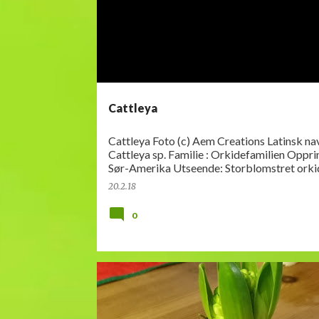
Cattleya
Cattleya Foto (c) Aem Creations Latinsk navn :
Cattleya sp. Familie : Orkidefamilien Opprinnelse :
Sør-Amerika Utseende: Storblomstret orkide med
luftknoller, ett eller to tykk…
20.2.18
0
HYASINT
INFO
KNOLLPLANTER
LØKER
SVIB