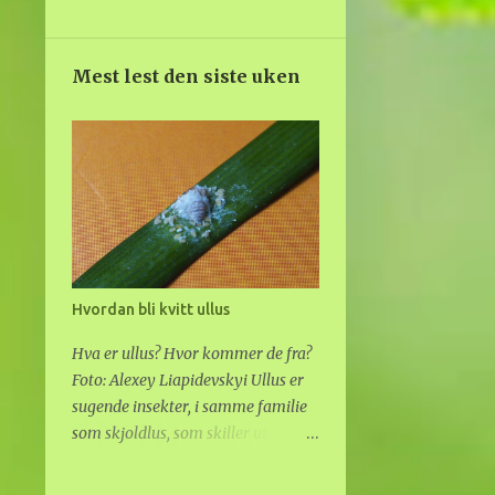
28
2021
1
desember
Mest lest den siste uken
1
oktober
2
september
1
august
9
juni
2
mai
2
april
Hvordan bli kvitt ullus
4
mars
Hva er ullus? Hvor kommer de fra?
Foto: Alexey Liapidevskyi Ullus er
1
februar
sugende insekter, i samme familie
5
januar
som skjoldlus, som skiller ut
voksaktig "ull" på ryggen. De
55
2020
gjemmer seg inne i ulldotten, som