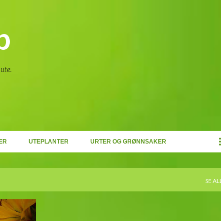
Gå til hovedinnhold
p
ute.
ER
UTEPLANTER
URTER OG GRØNNSAKER
SE AL