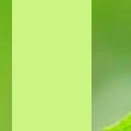
3
2023
2
mai
1
januar
15
2022
1
desember
2
november
1
oktober
1
september
2
juli
1
mai
1
april
3
februar
3
januar