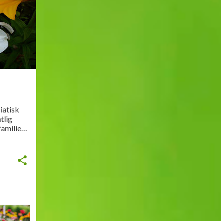
iatisk
ntlig
familien