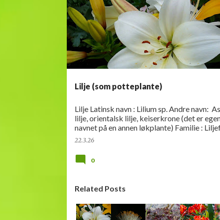
n
n
l
e
g
g
Lilje (som potteplante)
Lilje Latinsk navn : Lilium sp. Andre navn: As
lilje, orientalsk lilje, keiserkrone (det er ege
navnet på en annen løkplante) Familie : Lilje
Opprinnelse : Asia Hardførhet : Var…
22.3.26
0
Related Posts