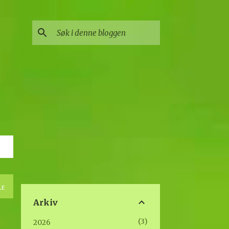
LE
Arkiv
3
2026