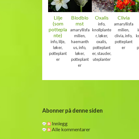
Lilje
Blodblo
Oxalis
Clivia
(som
mst
info,
amaryllisfa
pottepla
amaryllisfa
knollplante
milien,
i
nte)
milien,
r, løker,
clivia, info,
k
info, lilje,
haemanth
oxalis,
potteplant
løker,
us, info,
potteplant
er
p
potteplant
løker,
er, stauder,
er
potteplant
uteplanter
er
Abonner på denne siden
Innlegg
Alle kommentarer