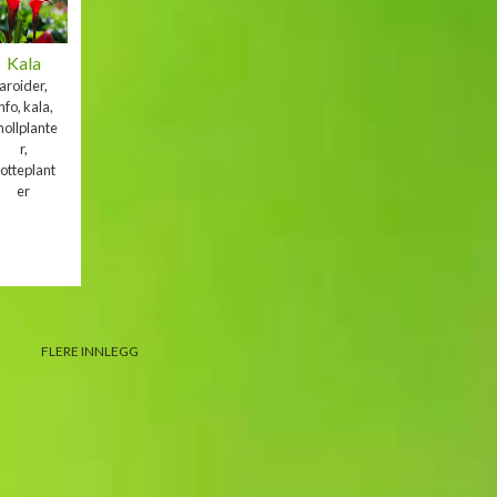
Kala
aroider,
nfo, kala,
nollplante
r,
otteplant
er
FLERE INNLEGG