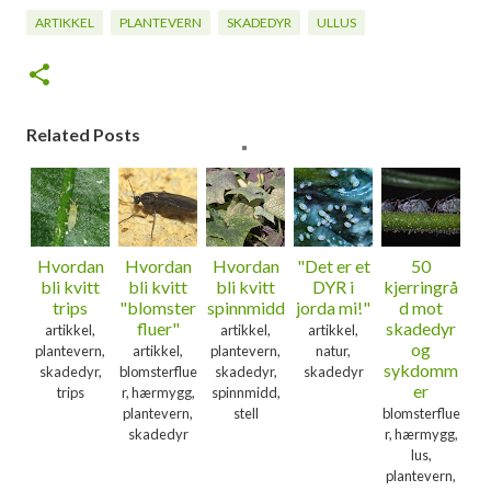
ARTIKKEL
PLANTEVERN
SKADEDYR
ULLUS
Related Posts
Hvordan
Hvordan
Hvordan
"Det er et
50
bli kvitt
bli kvitt
bli kvitt
DYR i
kjerringrå
trips
"blomster
spinnmidd
jorda mi!"
d mot
fluer"
skadedyr
artikkel,
artikkel,
artikkel,
og
plantevern,
artikkel,
plantevern,
natur,
sykdomm
skadedyr,
blomsterflue
skadedyr,
skadedyr
er
trips
r, hærmygg,
spinnmidd,
plantevern,
stell
blomsterflue
skadedyr
r, hærmygg,
lus,
plantevern,