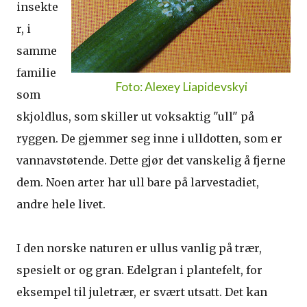
insekte
r, i
samme
familie
Foto: Alexey Liapidevskyi
som
skjoldlus, som skiller ut voksaktig "ull" på
ryggen. De gjemmer seg inne i ulldotten, som er
vannavstøtende. Dette gjør det vanskelig å fjerne
dem. Noen arter har ull bare på larvestadiet,
andre hele livet.
I den norske naturen er ullus vanlig på trær,
spesielt or og gran. Edelgran i plantefelt, for
eksempel til juletrær, er svært utsatt. Det kan