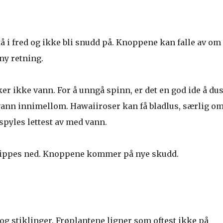
tå i fred og ikke bli snudd på. Knoppene kan falle av om
ny retning.
er ikke vann. For å unngå spinn, er det en god ide å dus
vann innimellom. Hawaiiroser kan få bladlus, særlig om
spyles lettest av med vann.
klippes ned. Knoppene kommer på nye skudd.
g stiklinger. Frøplantene ligner som oftest ikke på