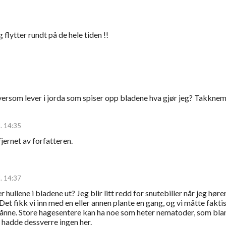
 flytter rundt på de hele tiden !!
arversom lever i jorda som spiser opp bladene hva gjør jeg? Takknem
. 14:35
ernet av forfatteren.
. 14:37
hullene i bladene ut? Jeg blir litt redd for snutebiller når jeg hør
 Det fikk vi inn med en eller annen plante en gang, og vi måtte fakti
ånne. Store hagesentere kan ha noe som heter nematoder, som bla
 hadde dessverre ingen her.