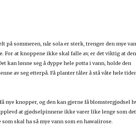
elt på sommeren, når sola er sterk, trenger den mye van
 For at knoppene ikke skal falle av, er det viktig at den
Det kan lønne seg å dyppe hele potta i vann, holde den
 renne av seg etterpå. Få planter tåler å stå våte hele tide
l få nye knopper, og den kan gjerne få blomstergjødsel h
opplevd at gjødselpinnene ikke varer like lenge som det
te som skal ha så mye vann som en hawaiirose.