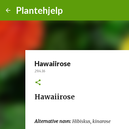
Plantehjelp
Hawaiirose
29.4.16
Hawaiirose
Alternative navn:
Hibiskus, kinarose