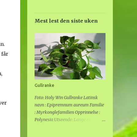
Mest lest den siste uken
n.
 får
n,
Gullranke
Foto: Holy Win Gullranke Latinsk
ver
navn : Epipremnum aureum Familie
: Myrkonglefamilien Opprinnelse :
Polynesia Utseende: Lange ranker,
grønne blader med gult mønster.
Denne planten kan bli svært lang om