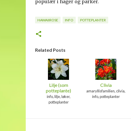
populær i hager og parker.
HAWAIIROSE
INFO
POTTEPLANTER
Related Posts
Lilje (som
Clivia
potteplante)
amaryllisfamilien, clivia,
info, lilje, løker,
info, potteplanter
potteplanter