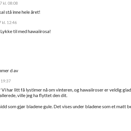
 kl. 08:08
l stå inne hele året!
 kl. 12:46
) Lykke til med hawaiirosa!
mmer d av
. 19:37
? Vi har litt få lystimer nå om vinteren, og hawaiiroser er veldig glad
llerede, ville jeg ha flyttet den dit.
idd som gjør bladene gule. Det vises under bladene som et matt b