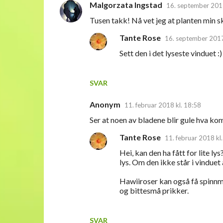
Malgorzata Ingstad
16. september 2017
K
Tusen takk! Nå vet jeg at planten min ska
o
Tante Rose
m
16. september 2017
m
Sett den i det lyseste vinduet :
e
n
SVAR
t
Anonym
11. februar 2018 kl. 18:58
a
Ser at noen av bladene blir gule hva ko
r
e
Tante Rose
11. februar 2018 kl
r
Hei, kan den ha fått for lite lys
lys. Om den ikke står i vinduet a
Hawiiroser kan også få spinnm
og bittesmå prikker.
SVAR