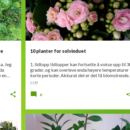
ve
10 planter for solvinduet
a. Jeg
1. Ildtopp Ildtopper kan fortsette å vokse opp til 3
da
grader, og kan overleve enda høyere temperaturer 
e en
korte perioder. Akkurat det er det få blomstrende
nn
planter som får til. Ildtopp hører egentli…
1.7.19
0
ARTIKKEL
GRØNNPLANTER
LISTE
STELL