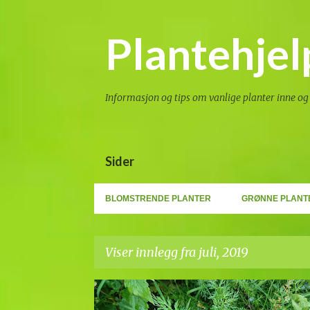
Plantehjel
Informasjon og tips om vanlige planter inne og 
Sider
BLOMSTRENDE PLANTER
GRØNNE PLANT
Viser innlegg fra juli, 2019
I
BLOGG
HISTORIE
NATUR
SKJERMPLANTER