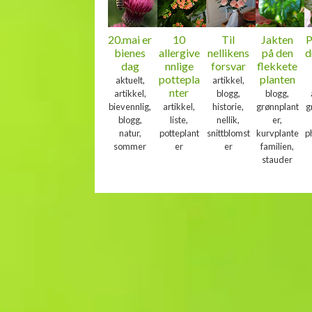
20.mai er
10
Til
Jakten
P
bienes
allergive
nellikens
på den
d
dag
nnlige
forsvar
flekkete
pottepla
planten
aktuelt,
artikkel,
nter
artikkel,
blogg,
blogg,
bievennlig,
artikkel,
historie,
grønnplant
g
blogg,
liste,
nellik,
er,
natur,
potteplant
snittblomst
kurvplante
p
sommer
er
er
familien,
stauder