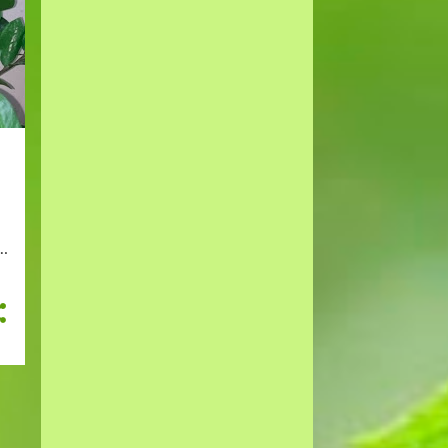
3
2023
2
mai
1
januar
15
2022
1
desember
2
november
1
oktober
1
september
2
juli
1
mai
1
april
3
februar
3
januar