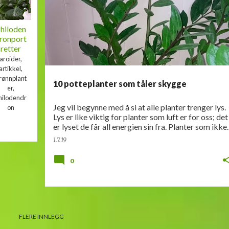
hiloden
ronport
retter
aroider,
artikkel,
rønnplant
10 potteplanter som tåler skygge
er,
hilodendr
Jeg vil begynne med å si at alle planter trenger lys.
on
Lys er like viktig for planter som luft er for oss; det
er lyset de får all energien sin fra. Planter som ikke
står i eller ved vinduet, bør få f…
1.7.19
0
FLERE INNLEGG