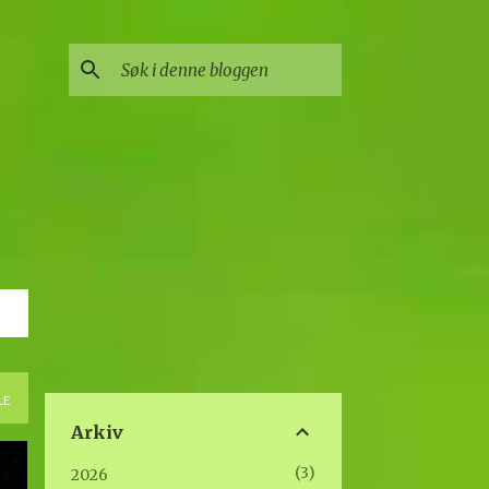
LE
Arkiv
3
2026