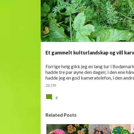
n
SPISELIG
n
l
e
g
g
Et gammelt kulturlandskap og vill kar
Forrige helg gikk jeg en lang tur i Bodømark
hadde tre par øyne den dagen; i den ene hån
hadde jeg en god kameratelefon, i den andr
gammel telefon som jeg brukte til å legge i
28.7.19
posisjone…
2
Related Posts