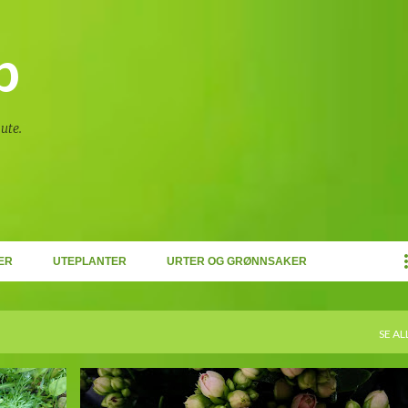
Gå til hovedinnhold
p
ute.
ER
UTEPLANTER
URTER OG GRØNNSAKER
SE AL
+
ARTIKKEL
LISTE
POTTEPLANTER
STELL