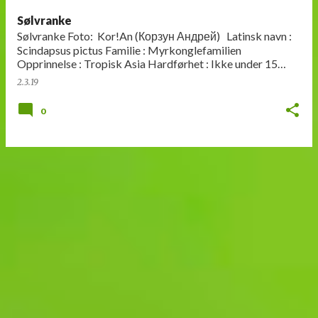
Sølvranke
Sølvranke Foto: Kor!An (Корзун Андрей) Latinsk navn :
Scindapsus pictus Familie : Myrkonglefamilien
Opprinnelse : Tropisk Asia Hardførhet : Ikke under 15
grader Utseende: Klatr…
2.3.19
0