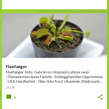
Fluefanger
Fluefanger Foto: Gabriel on Unsplash Latinsk navn
: Dionaea muscipula Familie : Soldoggfamilien Opprinnelse
: USA Hardførhet : Tåler ikke frost Utseende: Bladrosett
med typiske fe…
25.3.19
0