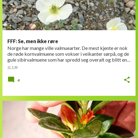
FFF: Se, men ikke røre
Norge har mange ville valmuearter. De mest kjente er nok
de røde kornvalmuene som vokser i veikanter sørpå, og de
gule sibirvalmuene som har spredd seg overalt og blitt en
vill blomst. Disse er det m…
11.3.19
4