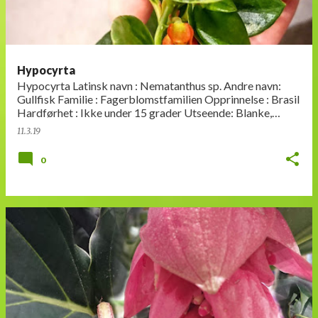
Hypocyrta
Hypocyrta Latinsk navn : Nematanthus sp. Andre navn:
Gullfisk Familie : Fagerblomstfamilien Opprinnelse : Brasil
Hardførhet : Ikke under 15 grader Utseende: Blanke,
tykke, mørkeg…
11.3.19
0