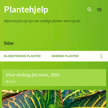
Gå til hovedinnhold
Plantehjelp
Informasjon og tips om vanlige planter inne og ute.
Sider
BLOMSTRENDE PLANTER
GRØNNE PLANTER
Viser innlegg fra mars, 2019
SE ALLE
I
n