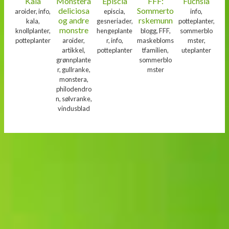
Kala
Monstera
Episcia
FFF:
Fuchsia
deliciosa
Sommerto
aroider, info,
episcia,
info,
og andre
rskemunn
kala,
gesneriader,
potteplanter,
monstre
knollplanter,
hengeplante
blogg, FFF,
sommerblo
potteplanter
aroider,
r, info,
maskebloms
mster,
artikkel,
potteplanter
tfamilien,
uteplanter
grønnplante
sommerblo
r, gullranke,
mster
monstera,
philodendro
n, sølvranke,
vindusblad