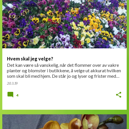
Hvem skal jeg velge?
Det kan være så vanskelig, når det flommer over av vakre
planter og blomster i butikkene, å velge ut akkurat hvilken
som skal bli med hjem. De står jo og lyser og frister med
blomstene åpne, alle sam…
20.3.19
4