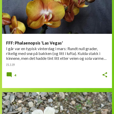
FFF: Phalaenopsis 'Las Vegas'
I går var en typisk vinterdag i mars: Rundt null grader,
rikelig med snø på bakken (og litt i lufta). Kulda stakk i
kinnene, men det hadde tint litt etter veien og sola varmet
da den tittet fram. Jo…
15.3.19
4