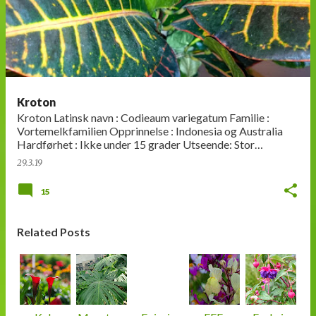
n
l
e
g
g
Kroton
Kroton Latinsk navn : Codieaum variegatum Familie :
Vortemelkfamilien Opprinnelse : Indonesia og Australia
Hardførhet : Ikke under 15 grader Utseende: Stor
variasjon i farger, mønst…
29.3.19
15
Related Posts