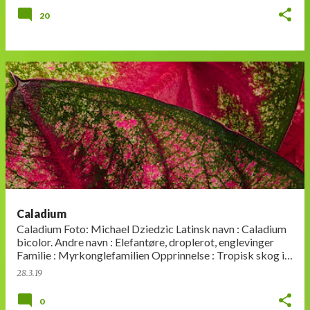
20
Caladium
Caladium Foto: Michael Dziedzic Latinsk navn : Caladium
bicolor. Andre navn : Elefantøre, droplerot, englevinger
Familie : Myrkonglefamilien Opprinnelse : Tropisk skog i
Sør-Amerika …
28.3.19
0