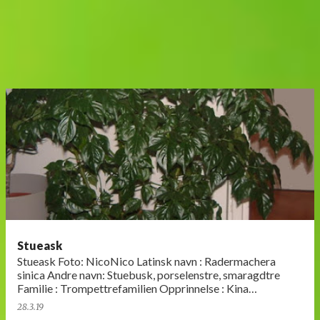
Stueask
Stueask Foto: NicoNico Latinsk navn : Radermachera
sinica Andre navn: Stuebusk, porselenstre, smaragdtre
Familie : Trompettrefamilien Opprinnelse : Kina
Hardførhet : Tåler ikke f…
28.3.19