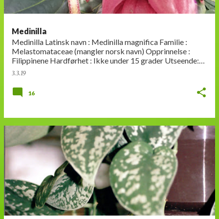
Medinilla
Medinilla Latinsk navn : Medinilla magnifica Familie :
Melastomataceae (mangler norsk navn) Opprinnelse :
Filippinene Hardførhet : Ikke under 15 grader Utseende:
Store, mørkegrønne…
3.3.19
16