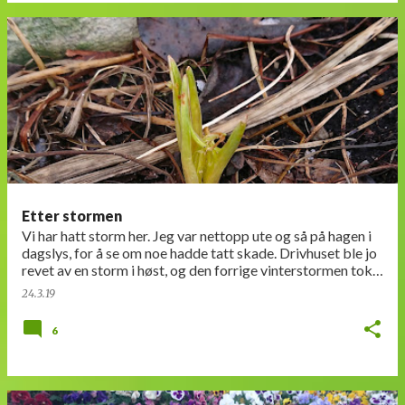
Etter stormen
Vi har hatt storm her. Jeg var nettopp ute og så på hagen i
dagslys, for å se om noe hadde tatt skade. Drivhuset ble jo
revet av en storm i høst, og den forrige vinterstormen tok
søppeldunken vår. He…
24.3.19
6