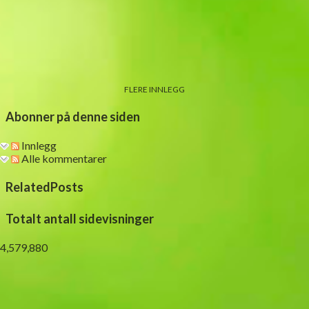
FLERE INNLEGG
Abonner på denne siden
Innlegg
Alle kommentarer
RelatedPosts
Totalt antall sidevisninger
4,579,880