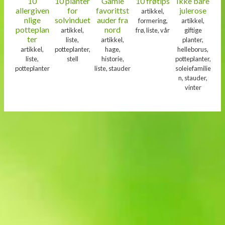
10
10 planter
Gamle
10 frøtips
Ikke bare
allergiven
for
favorittst
julerose
artikkel,
nlige
solvinduet
auder fra
formering,
artikkel,
potteplan
nord
artikkel,
frø, liste, vår
giftige
ter
liste,
artikkel,
planter,
artikkel,
potteplanter,
hage,
helleborus,
liste,
stell
historie,
potteplanter,
potteplanter
liste, stauder
soleiefamilie
n, stauder,
vinter