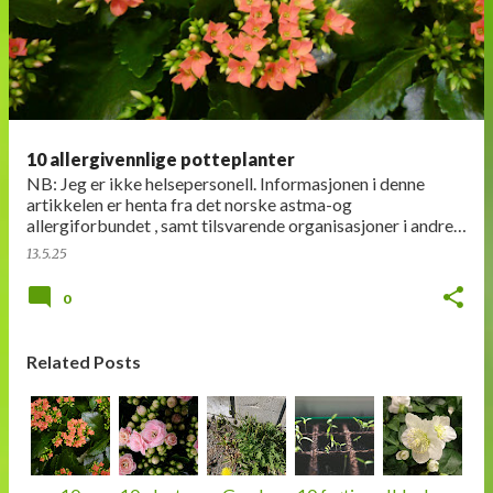
n
l
e
g
g
10 allergivennlige potteplanter
NB: Jeg er ikke helsepersonell. Informasjonen i denne
artikkelen er henta fra det norske astma-og
allergiforbundet , samt tilsvarende organisasjoner i andre
land. Planter kan framkalle allergi på f…
13.5.25
0
Related Posts