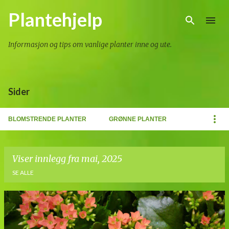
Gå til hovedinnhold
Plantehjelp
Informasjon og tips om vanlige planter inne og ute.
Sider
BLOMSTRENDE PLANTER
GRØNNE PLANTER
Viser innlegg fra mai, 2025
SE ALLE
I
n