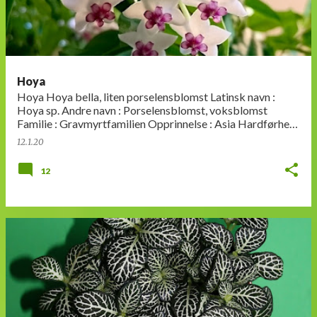
Hoya
Hoya Hoya bella, liten porselensblomst Latinsk navn :
Hoya sp. Andre navn : Porselensblomst, voksblomst
Familie : Gravmyrtfamilien Opprinnelse : Asia Hardførhet :
Ikke under 15 grad…
12.1.20
12