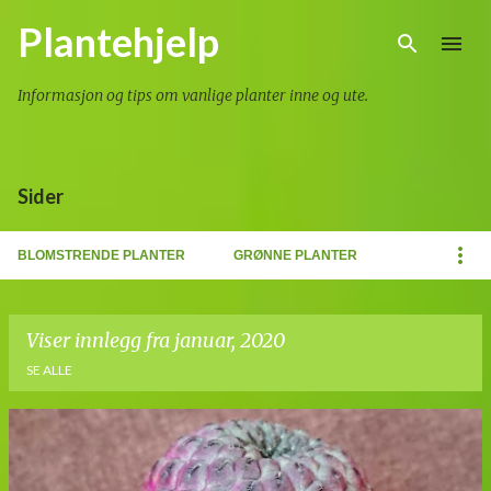
Gå til hovedinnhold
Plantehjelp
Informasjon og tips om vanlige planter inne og ute.
Sider
BLOMSTRENDE PLANTER
GRØNNE PLANTER
Viser innlegg fra januar, 2020
SE ALLE
I
n