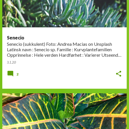
Senecio
Senecio (sukkulent) Foto: Andrea Macias on Unsplash
Latinsk navn : Senecio sp. Familie : Kurvplantefamilien
Opprinnelse : Hele verden Hardførhet : Varierer Utseende:
Saftige blad…
3.1.20
2