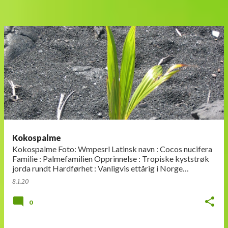
Kokospalme
Kokospalme Foto: Wmpesrl Latinsk navn : Cocos nucifera
Familie : Palmefamilien Opprinnelse : Tropiske kyststrøk
jorda rundt Hardførhet : Vanligvis ettårig i Norge
Utseende: Palme so…
8.1.20
0