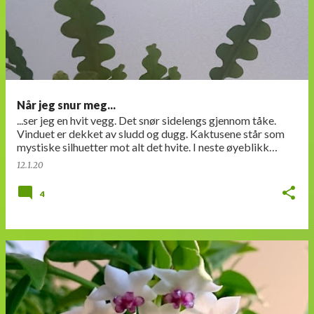
Når jeg snur meg...
...ser jeg en hvit vegg. Det snør sidelengs gjennom tåke.
Vinduet er dekket av sludd og dugg. Kaktusene står som
mystiske silhuetter mot alt det hvite. I neste øyeblikk
letner det, og himmelen gløder…
12.1.20
4