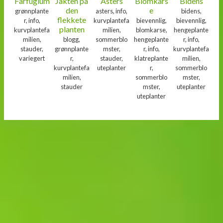
Farfugium
Jakten på
Asters
Blomkars
Bidens
den
e
grønnplante
asters, info,
bidens,
flekkete
r, info,
kurvplantefa
bievennlig,
bievennlig,
planten
kurvplantefa
milien,
blomkarse,
hengeplante
milien,
blogg,
sommerblo
hengeplante
r, info,
stauder,
grønnplante
mster,
r, info,
kurvplantefa
variegert
r,
stauder,
klatreplante
milien,
kurvplantefa
uteplanter
r,
sommerblo
milien,
sommerblo
mster,
stauder
mster,
uteplanter
uteplanter