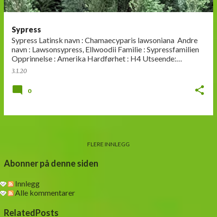
Sypress
Sypress Latinsk navn : Chamaecyparis lawsoniana Andre
navn : Lawsonsypress, Ellwoodii Familie : Sypressfamilien
Opprinnelse : Amerika Hardførhet : H4 Utseende:
Eviggrønn busk med …
3.1.20
0
FLERE INNLEGG
Abonner på denne siden
Innlegg
Alle kommentarer
RelatedPosts