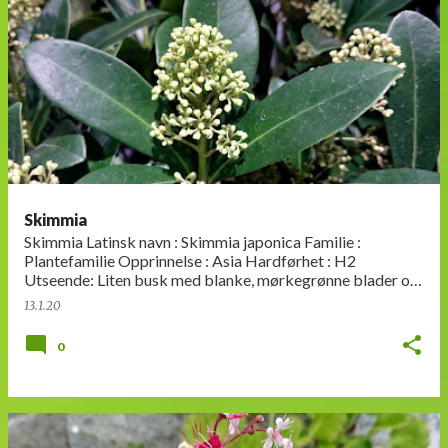
Skimmia
Skimmia Latinsk navn : Skimmia japonica Familie :
Plantefamilie Opprinnelse : Asia Hardførhet : H2
Utseende: Liten busk med blanke, mørkegrønne blader og
rødaktige eller grønne knoppe…
13.1.20
0