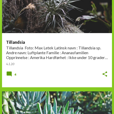
Tillandsia
Tillandsia Foto: Max Letek Latinsk navn : Tillandsia sp.
Andre navn: Luftplante Familie : Ananasfamilien
Opprinnelse : Amerika Hardførhet : Ikke under 10 grader
Utseende: Grå…
4.1.20
4