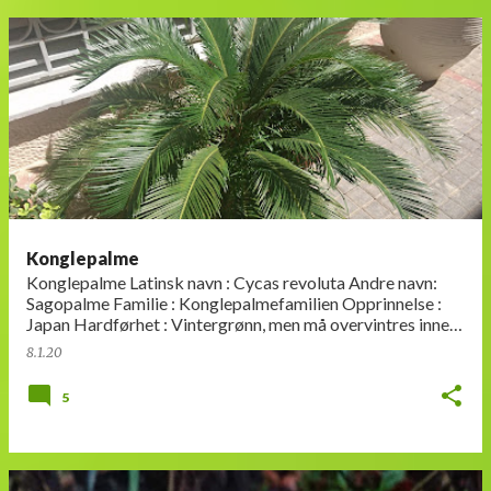
Konglepalme
Konglepalme Latinsk navn : Cycas revoluta Andre navn:
Sagopalme Familie : Konglepalmefamilien Opprinnelse :
Japan Hardførhet : Vintergrønn, men må overvintres inne i
Norge Utseen…
8.1.20
5