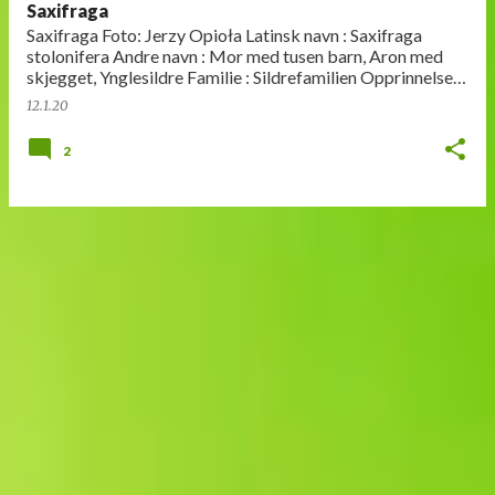
Saxifraga
Saxifraga Foto: Jerzy Opioła Latinsk navn : Saxifraga
stolonifera Andre navn : Mor med tusen barn, Aron med
skjegget, Ynglesildre Familie : Sildrefamilien Opprinnelse :
Kina, Japan og …
12.1.20
2