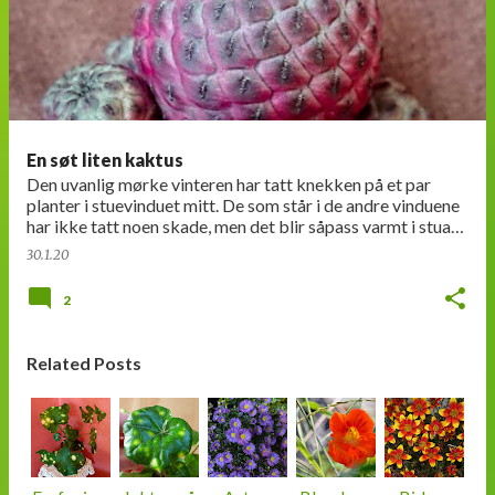
n
l
e
g
g
En søt liten kaktus
Den uvanlig mørke vinteren har tatt knekken på et par
planter i stuevinduet mitt. De som står i de andre vinduene
har ikke tatt noen skade, men det blir såpass varmt i stua
at plantene vil vokse. Nå…
30.1.20
2
Related Posts