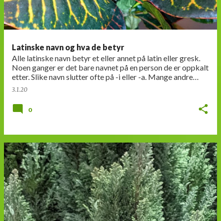
Latinske navn og hva de betyr
Alle latinske navn betyr et eller annet på latin eller gresk.
Noen ganger er det bare navnet på en person de er oppkalt
etter. Slike navn slutter ofte på -i eller -a. Mange andre
navn, særlig artsnav…
3.1.20
0