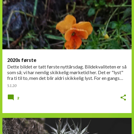
2020s første
Dette bildet er tatt første nyttårsdag. Bildekvaliteten er så
som så; vi har nemlig skikkelig mørketid her. Det er "lyst"
fra ti til to, men det blir aldri skikkelig lyst. For en gangs…
5.1.20
2