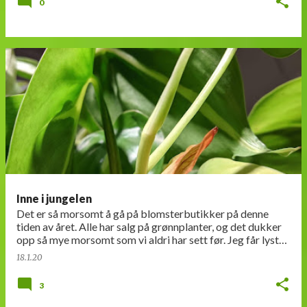
0
Inne i jungelen
Det er så morsomt å gå på blomsterbutikker på denne
tiden av året. Alle har salg på grønnplanter, og det dukker
opp så mye morsomt som vi aldri har sett før. Jeg får lyst
på alt mulig, men det er jo …
18.1.20
3