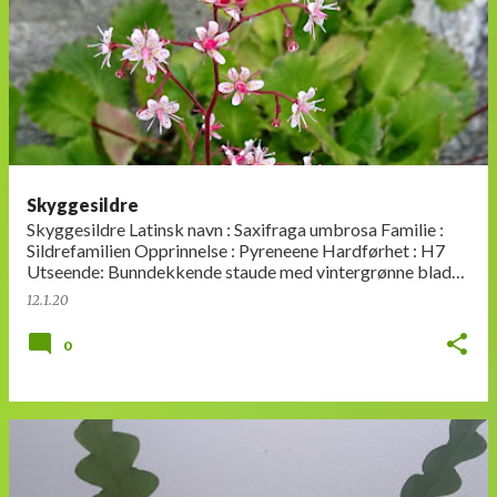
Skyggesildre
Skyggesildre Latinsk navn : Saxifraga umbrosa Familie :
Sildrefamilien Opprinnelse : Pyreneene Hardførhet : H7
Utseende: Bunndekkende staude med vintergrønne blader
i rosett, en sky a…
12.1.20
0