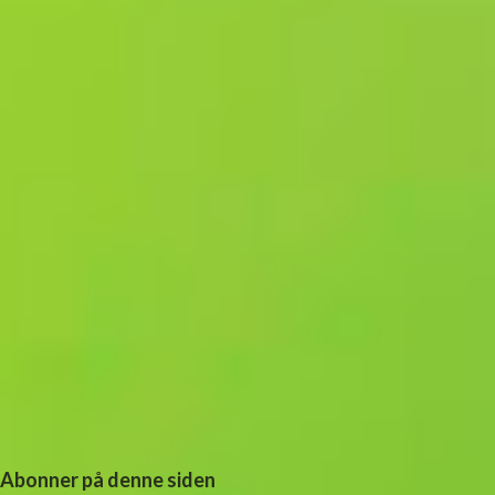
a
r
e
r
Abonner på denne siden