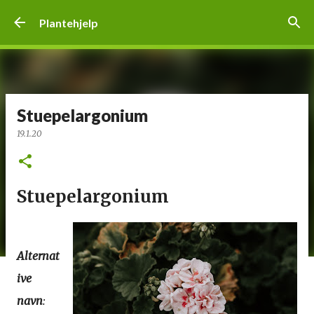
Gå til hovedinnhold
Plantehjelp
Stuepelargonium
19.1.20
Stuepelargonium
Alternat
ive
navn
: