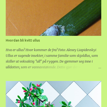
Hvordan bli kvitt ullus
Hva er ullus? Hvor kommer de fra? Foto: Alexey Liapidevskyi
Ullus er sugende insekter, i samme familie som skjoldlus, som
skiller ut voksaktig "ull" på ryggen. De gjemmer seg inne i
ulldotten, som er vannavstøtende. Dette gjør det vanskelig å
fjerne dem. Noen arter har ull bare på larvestadiet, andre hele
livet. I den norske naturen er ullus vanlig på trær, spesielt or og
gran. Edelgran i plantefelt, for eksempel til juletrær, er svært
utsatt. Det kan komme ullus in i huset med juletrær, både
hogde og i potte. Oftest foretrekker ullus planter med litt harde,
saftige blader. Sukkulenter, Hoya og orkideer er utsatt.