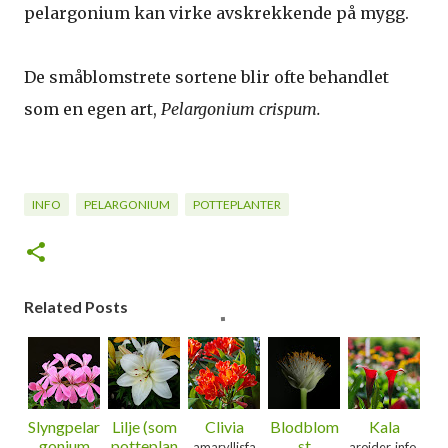
pelargonium kan virke avskrekkende på mygg.
De småblomstrete sortene blir ofte behandlet
som en egen art,
Pelargonium crispum.
INFO
PELARGONIUM
POTTEPLANTER
Related Posts
Slyngpelar
Lilje (som
Clivia
Blodblom
Kala
gonium
potteplan
st
amaryllisfa
aroider, info,