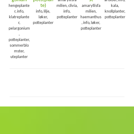
te)
hengeplante
milien, clivia,
amaryllisfa
kala,
r, info,
info, lilje,
info,
milien,
knollplanter,
klatreplante
løker,
potteplanter
haemanthus
potteplanter
r,
potteplanter
, info, løker,
pelargonium
potteplanter
,
potteplanter,
sommerblo
mster,
uteplanter
K
o
m
m
e
n
t