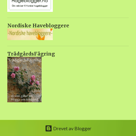
gjødsel. Svak gjødsel en gan...
Nordiske Havebloggere
TrädgårdsFägring
Drevet av Blogger