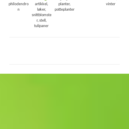
philodendro
artikkel,
planter,
vinter
n
løker,
potteplanter
snittblomste
r, stell,
tulipaner
K
o
m
m
e
n
t
a
r
e
r