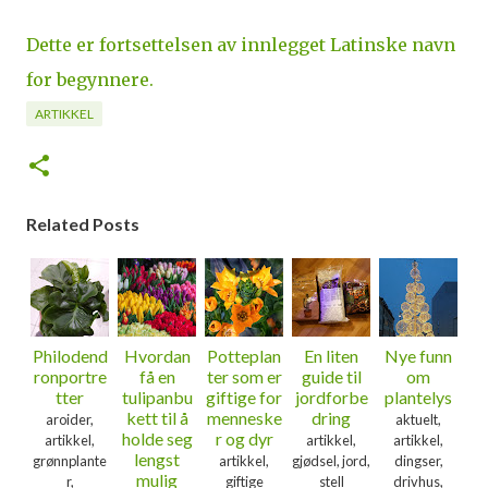
Dette er fortsettelsen av innlegget Latinske navn
for begynnere.
ARTIKKEL
Related Posts
Philodend
Hvordan
Potteplan
En liten
Nye funn
ronportre
få en
ter som er
guide til
om
tter
tulipanbu
giftige for
jordforbe
plantelys
kett til å
menneske
dring
aroider,
aktuelt,
holde seg
r og dyr
artikkel,
artikkel,
artikkel,
lengst
grønnplante
artikkel,
gjødsel, jord,
dingser,
mulig
r,
giftige
stell
drivhus,