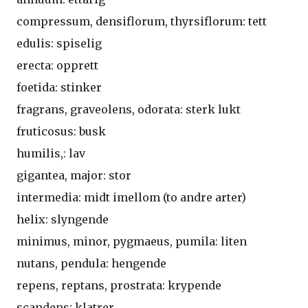
compressum, densiflorum, thyrsiflorum: tett
edulis: spiselig
erecta: opprett
foetida: stinker
fragrans, graveolens, odorata: sterk lukt
fruticosus: busk
humilis,: lav
gigantea, major: stor
intermedia: midt imellom (to andre arter)
helix: slyngende
minimus, minor, pygmaeus, pumila: liten
nutans, pendula: hengende
repens, reptans, prostrata: krypende
scandens: klatrer