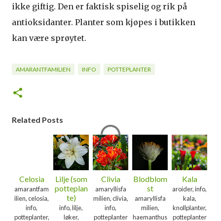
ikke giftig. Den er faktisk spiselig og rik på
antioksidanter. Planter som kjøpes i butikken
kan være sprøytet.
AMARANTFAMILIEN
INFO
POTTEPLANTER
Related Posts
Celosia
Lilje (som
Clivia
Blodblom
Kala
potteplan
st
amarantfam
amaryllisfa
aroider, info,
te)
ilien, celosia,
milien, clivia,
amaryllisfa
kala,
info,
info, lilje,
info,
milien,
knollplanter,
potteplanter,
løker,
potteplanter
haemanthus
potteplanter