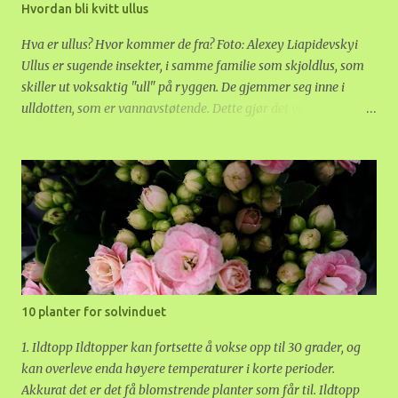
Hvordan bli kvitt ullus
Hva er ullus? Hvor kommer de fra? Foto: Alexey Liapidevskyi
Ullus er sugende insekter, i samme familie som skjoldlus, som
skiller ut voksaktig "ull" på ryggen. De gjemmer seg inne i
ulldotten, som er vannavstøtende. Dette gjør det vanskelig å
fjerne dem. Noen arter har ull bare på larvestadiet, andre hele
livet. I den norske naturen er ullus vanlig på trær, spesielt or og
gran. Edelgran i plantefelt, for eksempel til juletrær, er svært
utsatt. Det kan komme ullus in i huset med juletrær, både
hogde og i potte. Oftest foretrekker ullus planter med litt harde,
saftige blader. Sukkulenter, Hoya og orkideer er utsatt.
Kommer en smittet plante inn i huset, kan de spre seg til andre
planter som står rett ved. Ullus kan ikke fly, men spesielt unge
dyr kan krype. Hvordan blir en kvitt dem? For å bli kvitt ullus, er
10 planter for solvinduet
det viktig å trenge gjennom ulldotten. Den er vannavstøtende,
så dusjing og spyling med vann eller insektsåpe har liten
1. Ildtopp Ildtopper kan fortsette å vokse opp til 30 grader, og
virkning. Derfor er første skritt a...
kan overleve enda høyere temperaturer i korte perioder.
Akkurat det er det få blomstrende planter som får til. Ildtopp