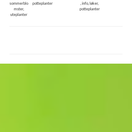
sommerblo
potteplanter
, info, løker,
mster,
potteplanter
uteplanter
K
o
m
m
e
n
t
a
r
e
r