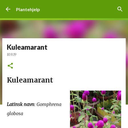
Gå til hovedinnhold
Plantehjelp
Kuleamarant
10.9.19
Kuleamarant
Latinsk navn
: Gomphrena
globosa