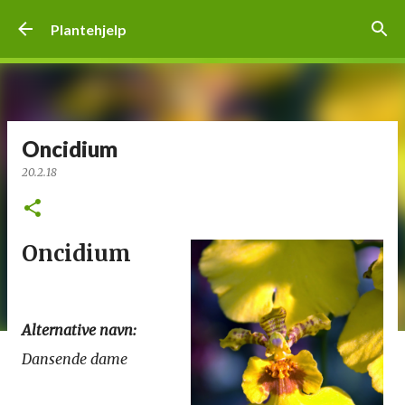
Gå til hovedinnhold
Plantehjelp
Oncidium
20.2.18
Oncidium
Alternative navn:
Dansende dame