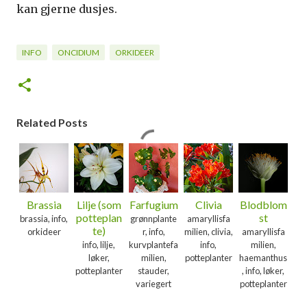
kan gjerne dusjes.
INFO
ONCIDIUM
ORKIDEER
Related Posts
Brassia
Lilje (som
Farfugium
Clivia
Blodblom
potteplan
st
brassia, info,
grønnplante
amaryllisfa
te)
orkideer
r, info,
milien, clivia,
amaryllisfa
info, lilje,
kurvplantefa
info,
milien,
løker,
milien,
potteplanter
haemanthus
potteplanter
stauder,
, info, løker,
variegert
potteplanter