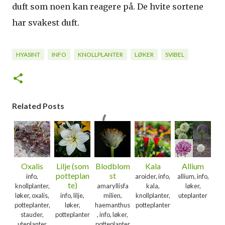
duft som noen kan reagere på. De hvite sortene
har svakest duft.
HYASINT
INFO
KNOLLPLANTER
LØKER
SVIBEL
Related Posts
Oxalis
Lilje (som
Blodblom
Kala
Allium
potteplan
st
info,
aroider, info,
allium, info,
te)
knollplanter,
amaryllisfa
kala,
løker,
løker, oxalis,
info, lilje,
milien,
knollplanter,
uteplanter
potteplanter,
løker,
haemanthus
potteplanter
stauder,
potteplanter
, info, løker,
uteplanter
potteplanter