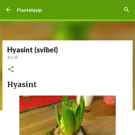
Gå til hovedinnhold
Plantehjelp
Hyasint (svibel)
10.2.18
Hyasint