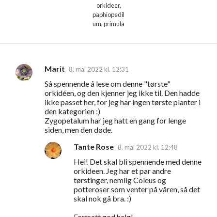
orkideer,
paphiopedil
um, primula
Marit
8. mai 2022 kl. 12:31
K
Så spennende å lese om denne "tørste"
o
orkidéen, og den kjenner jeg ikke til. Den hadde
m
ikke passet her, for jeg har ingen tørste planter i
den kategorien :)
m
Zygopetalum har jeg hatt en gang for lenge
e
siden, men den døde.
n
Tante Rose
8. mai 2022 kl. 12:48
t
Hei! Det skal bli spennende med denne
a
orkideen. Jeg har et par andre
tørstinger, nemlig Coleus og
r
potteroser som venter på våren, så det
e
skal nok gå bra. :)
r
Fortsatt god helg!