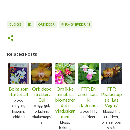
BLOGG
ID
ORKIDEER
PHRAGMIPEDIUM
Related Posts
Boka som
Orkidepo
Om ikke
FFF: En
FFF:
startet alt
rtretter:
annet, så
amerikans
Phalaenop
Gul
blomstrer
k
sis 'Las
blogg,
det i
skjønnhet
Vegas'
dingser,
blogg, gul,
vinduskar
historie,
orkideer,
blogg, FFF,
blogg, FFF,
men
orkideer
phalaenopsi
orkideer
orkideer,
s
blogg,
phalaenopsi
kaktus,
s, vår