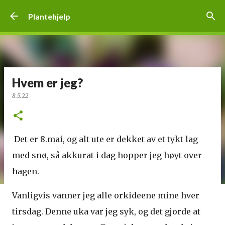
Gå til hovedinnhold
Plantehjelp
Hvem er jeg?
8.5.22
Det er 8.mai, og alt ute er dekket av et tykt lag
med snø, så akkurat i dag hopper jeg høyt over
hagen.
Vanligvis vanner jeg alle orkideene mine hver
tirsdag. Denne uka var jeg syk, og det gjorde at