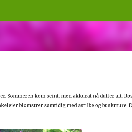
Gå til hovedinnhold
ster. Sommeren kom seint, men akkurat nå dufter alt. Ro
akeleier blomstrer samtidig med astilbe og buskmure. D