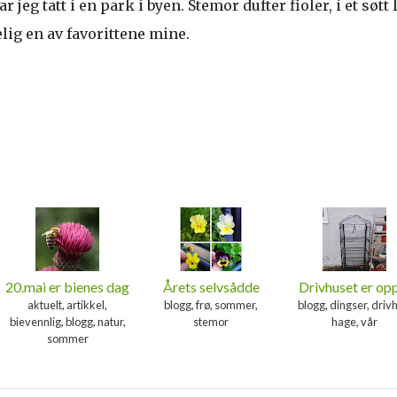
 jeg tatt i en park i byen. Stemor dufter fioler, i et søtt l
elig en av favorittene mine.
20.mai er bienes dag
Årets selvsådde
Drivhuset er op
aktuelt, artikkel,
blogg, frø, sommer,
blogg, dingser, driv
bievennlig, blogg, natur,
stemor
hage, vår
sommer