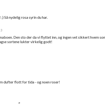
) Så nydelig rosa syrin du har.
13
naboen. Den sto der da vi flyttet inn, og ingen vet sikkert hvem so
agse sortene lukter virkelig godt!
m dufter flott for tida - og noen roser!