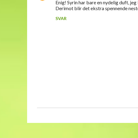
Enig! Syrin har bare en nydelig duft, jeg
Derimot blir det ekstra spennende nes
SVAR
L
e
g
g