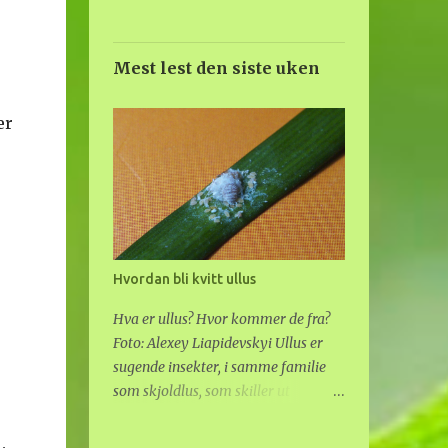
Mest lest den siste uken
er
Hvordan bli kvitt ullus
Hva er ullus? Hvor kommer de fra?
Foto: Alexey Liapidevskyi Ullus er
sugende insekter, i samme familie
som skjoldlus, som skiller ut
voksaktig "ull" på ryggen. De
gjemmer seg inne i ulldotten, som er