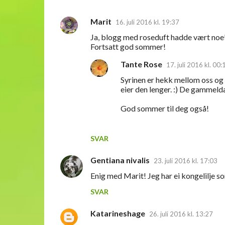
Marit
16. juli 2016 kl. 19:37
K
Ja, blogg med roseduft hadde vært noe! ;
o
Fortsatt god sommer!
m
Tante Rose
17. juli 2016 kl. 00:
m
Syrinen er hekk mellom oss og 
e
eier den lenger. :) De gammeld
n
God sommer til deg også!
t
a
SVAR
r
e
Gentiana nivalis
23. juli 2016 kl. 17:03
r
Enig med Marit! Jeg har ei kongelilje so
SVAR
Katarineshage
26. juli 2016 kl. 13:27