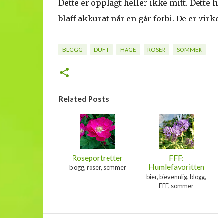
Dette er opplagt heller ikke mitt. Dette har
blaff akkurat når en går forbi. De er virk
BLOGG
DUFT
HAGE
ROSER
SOMMER
Related Posts
Roseportretter
FFF:
Humlefavoritten
blogg, roser, sommer
bier, bievennlig, blogg,
FFF, sommer