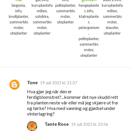
begonia,
kurvplantefa
potteplanter,
hengeplante
kurvplantefa
info,
milien,
sommerblo
r, info,
milien,
knollplanter,
solsikke,
mster,
klatreplante
sommerblo
sommerblo
sommerblo
uteplanter
r,
mster,
mster,
mster,
pelargonium
stauder,
uteplanter
uteplanter
,
uteplanter
potteplanter,
sommerblo
mster,
uteplanter
Tone
19. juli 2021 kl. 21:37
K
Hva gjør jeg når den er
o
ferdigblomstret?...kommer det nye skudd rett
m
fra planten neste vår eller må jeg skjære ut frø
og tørke? Hva med vanning og gjødsel under
m
vinterlagring?
e
Tante Rose
19. juli 2021 kl. 23:56
n