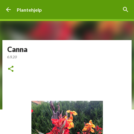
Gå til hovedinnhold
Plantehjelp
Canna
6.9.20