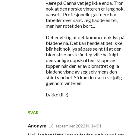
være på Canna vet jeg ikke enda. Tror
nok at den norske vinteren er lang nok,
uansett. Profesjonelle gartnere har
tabeller over sånt. Jeg hadde en før,
men har rotet den bort...
Det er viktig at det kommer nok lys på
bladene nå. Det kan hende at det ikke
blir helt nok lys såpass seint til at den
blomstrer neste år. Jeg ville ha fulgt
den vanlige oppskriften: klippe av
toppen når den er avblomstret og la
bladene visne av seg selv mens den
står i vinduet. Så kan den settes kjølig
gjennom vinteren.
Lykke til! :)
SVAR
Anonym
18. september 2022 kl. 14:01
Hei. Jeg har fått til canna fra frø, og lurer på om