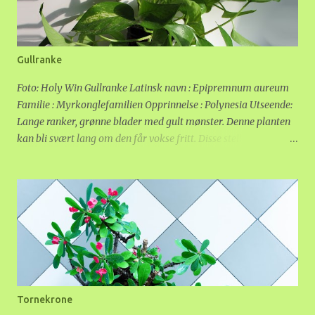
Gullranke
Foto: Holy Win Gullranke Latinsk navn : Epipremnum aureum
Familie : Myrkonglefamilien Opprinnelse : Polynesia Utseende:
Lange ranker, grønne blader med gult mønster. Denne planten
kan bli svært lang om den får vokse fritt. Disse stelletipsene
gjelder også for slekningene sølvranke ( Scindapsus ) og
treklatrer ( Philodendron ) Plassering: Så lenge den får
romtemperatur og lys, er en gullranke ikke nøye på hvor den
blir plassert. Den trenger ikke å henge i vinduet, men får mer
gullmønster i bladene jo lysere den står. Sterkt sollys kan skade
bladene. Vann og gjødsel: En gullranke er lite krevende, og tåler
å tørke mellom hver vanning. Den kan stå i selvvanningspotte,
men om den er konstant våt på røttene, vil den utvikle
"vannrøtter" som ikke tåler tørke. Det er nok å gjødsle en gang i
Tornekrone
måneden. Planten kan gjerne få en dusj av og til. Spesielle krav: