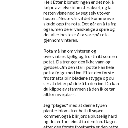
Hei! Etter blomstringen er det nok å
t
knipe av selve blomsterakset, og la
a
resten visne ned av seg selv utover
høsten. Neste vår vil det komme nye
r
skudd opp fra rota. Det går an å ta frø
e
også, men de er vanskelige å spire og
det aller beste er å ta vare på rota
r
gjennom vinteren.
Rota må inn om vinteren og
overvintres kjølig og frostfritt som en
potet. Da trenger den ikke vann og
gjødsel. Om den står i potte kan hele
potta følge med inn. Etter den første
frostnatta blir bladene stygge og du
ser at det er på tide å ta den inn. Da kan
du klippe av stammen så den ikke tar
altfor mye plass.
Jeg "plages" med at denne typen
planter blomstrer helt til snøen
kommer, også blir jorda plutselig hard
og det er for seint å ta dem inn. Dagen
etter den første frostnatta er den rette