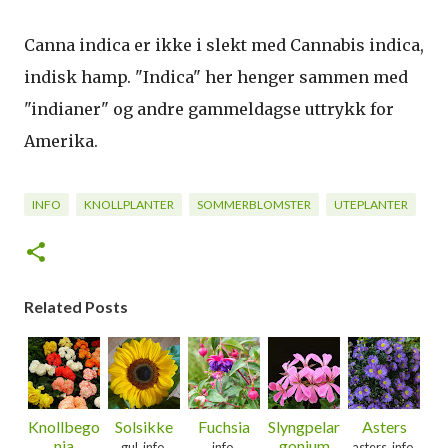
Canna indica er ikke i slekt med Cannabis indica,
indisk hamp. "Indica" her henger sammen med
"indianer" og andre gammeldagse uttrykk for
Amerika.
INFO
KNOLLPLANTER
SOMMERBLOMSTER
UTEPLANTER
Related Posts
Knollbego
Solsikke
Fuchsia
Slyngpelar
Asters
nia
gonium
gul, info,
info,
asters, info,