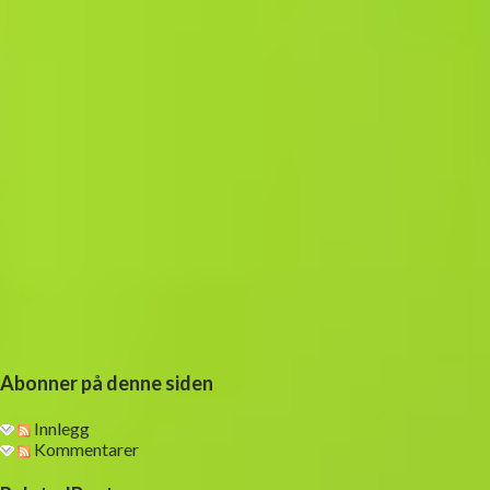
m
m
e
n
t
a
r
Abonner på denne siden
Innlegg
Kommentarer