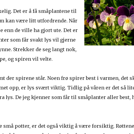
lig. Det er å få småplantene til
m kan være litt utfordrende. Når
 enn de ville ha gjort ute. Det er
nter som får svakt lys vil gjerne
tynne. Strekker de seg langt nok,
e, og spiren vil velte.
rmt der spirene står. Noen frø spirer best i varmen, det s
 opp, er lys svært viktig. Tidlig på våren er det så lit
a lys. De jeg kjenner som får til småplanter aller best, 
små potter, er det også viktig å være forsiktig. Røtten