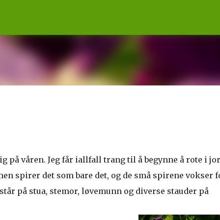
Gå til hovedinnhold
g på våren. Jeg får iallfall trang til å begynne å rote i jo
armen spirer det som bare det, og de små spirene vokser f
t står på stua, stemor, løvemunn og diverse stauder på