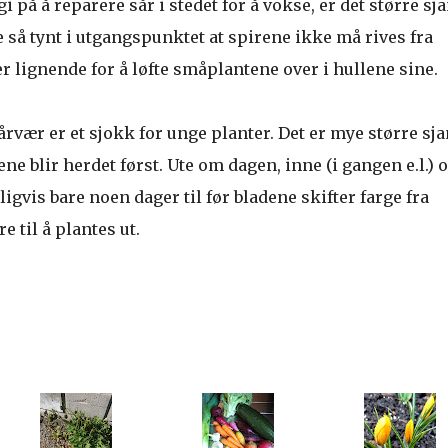
 på å reparere sår i stedet for å vokse, er det større sj
ene så tynt i utgangspunktet at spirene ikke må rives fra
 lignende for å løfte småplantene over i hullene sine.
vårvær er et sjokk for unge planter. Det er mye større sj
e blir herdet først. Ute om dagen, inne (i gangen e.l.) 
ligvis bare noen dager til før bladene skifter farge fra
e til å plantes ut.