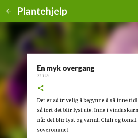
Plantehjelp
En myk overgang
22.3.18
Det er så trivelig å begynne å så inne tidli
så fort det blir lyst ute. Inne i vindusk
når det blir lyst og varmt. Chili og toma
soverommet.