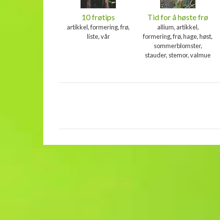
10 frøtips
Tid for å høste frø
artikkel, formering, frø,
allium, artikkel,
liste, vår
formering, frø, hage, høst,
sommerblomster,
stauder, stemor, valmue
K
o
m
m
e
n
t
a
r