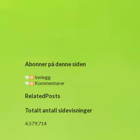
e
r
Abonner på denne siden
Innlegg
Kommentarer
RelatedPosts
Totalt antall sidevisninger
4,579,714