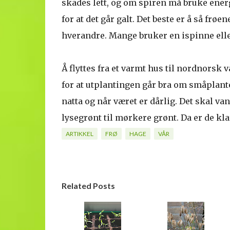
skades lett, og om spiren må bruke energi
for at det går galt. Det beste er å så frø
hverandre. Mange bruker en ispinne eller
Å flyttes fra et varmt hus til nordnorsk 
for at utplantingen går bra om småplanten
natta og når været er dårlig. Det skal van
lysegrønt til mørkere grønt. Da er de klar
ARTIKKEL
FRØ
HAGE
VÅR
Related Posts