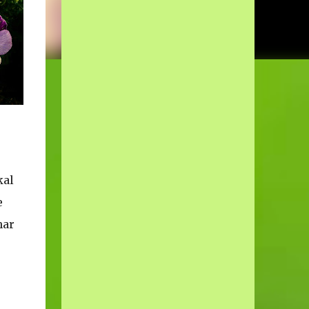
kal
e
har
e