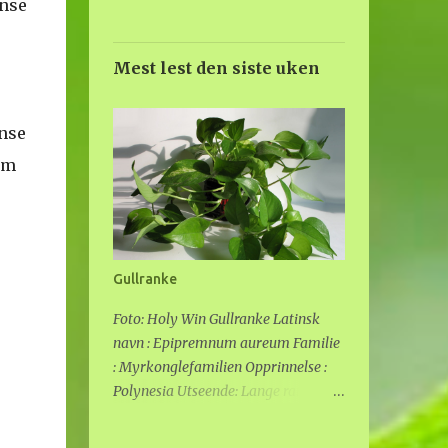
anse
Mest lest den siste uken
anse
om
Gullranke
Foto: Holy Win Gullranke Latinsk
navn : Epipremnum aureum Familie
: Myrkonglefamilien Opprinnelse :
Polynesia Utseende: Lange ranker,
grønne blader med gult mønster.
Denne planten kan bli svært lang om