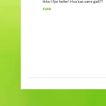
Ikke I fjor heller! Hva kan være galt??
SVAR
L
e
g
g
i