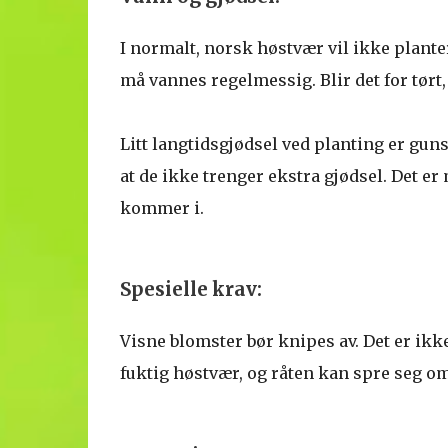
I normalt, norsk høstvær vil ikke planter
må vannes regelmessig. Blir det for tør
Litt langtidsgjødsel ved planting er guns
at de ikke trenger ekstra gjødsel. Det er 
kommer i.
Spesielle krav:
Visne blomster bør knipes av. Det er ikke
fuktig høstvær, og råten kan spre seg om