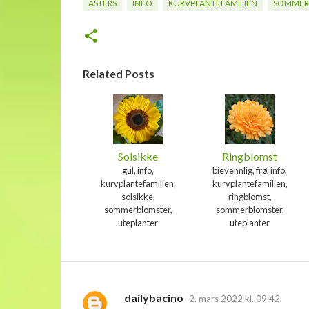
ASTERS
INFO
KURVPLANTEFAMILIEN
SOMMER
Related Posts
Solsikke
Ringblomst
gul, info,
bievennlig, frø, info,
kurvplantefamilien,
kurvplantefamilien,
solsikke,
ringblomst,
sommerblomster,
sommerblomster,
uteplanter
uteplanter
dailybacino
2. mars 2022 kl. 09:42
K