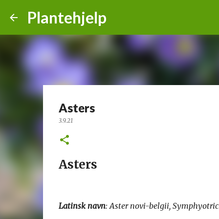
Plantehjelp
Asters
3.9.21
Asters
Latinsk navn
: Aster novi-belgii, Symphyotri