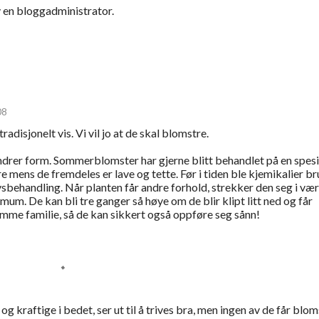
 en bloggadministrator.
08
radisjonelt vis. Vi vil jo at de skal blomstre.
ndrer form. Sommerblomster har gjerne blitt behandlet på en spesi
re mens de fremdeles er lave og tette. Før i tiden ble kjemikalier br
lysbehandling. Når planten får andre forhold, strekker den seg i vær
um. De kan bli tre ganger så høye om de blir klipt litt ned og får
samme familie, så de kan sikkert også oppføre seg sånn!
g kraftige i bedet, ser ut til å trives bra, men ingen av de får blom