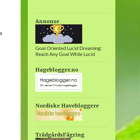
Annonse
a
Goal Oriented Lucid Dreaming:
Reach Any Goal While Lucid
Hageblogger.no
Nordiske Havebloggere
TrädgårdsFägring