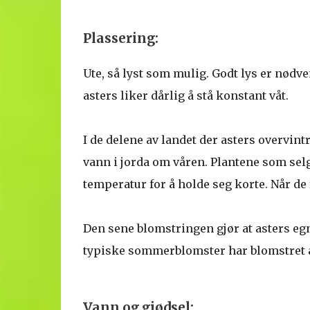
Plassering:
Ute, så lyst som mulig. Godt lys er nødv
asters liker dårlig å stå konstant våt.
I de delene av landet der asters overvint
vann i jorda om våren. Plantene som selg
temperatur for å holde seg korte. Når de få
Den sene blomstringen gjør at asters egne
typiske sommerblomster har blomstret av,
Vann og gjødsel: