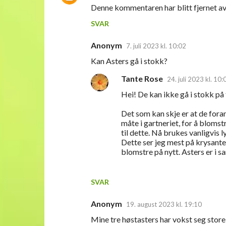
Denne kommentaren har blitt fjernet av
o
SVAR
m
m
Anonym
7. juli 2023 kl. 10:02
e
Kan Asters gå i stokk?
n
Tante Rose
24. juli 2023 kl. 10:
t
Hei! De kan ikke gå i stokk på t
a
r
Det som kan skje er at de fora
måte i gartneriet, for å blomst
e
til dette. Nå brukes vanligvis 
r
Dette ser jeg mest på krysantem
blomstre på nytt. Asters er i 
SVAR
Anonym
19. august 2023 kl. 19:10
Mine tre høstasters har vokst seg store o