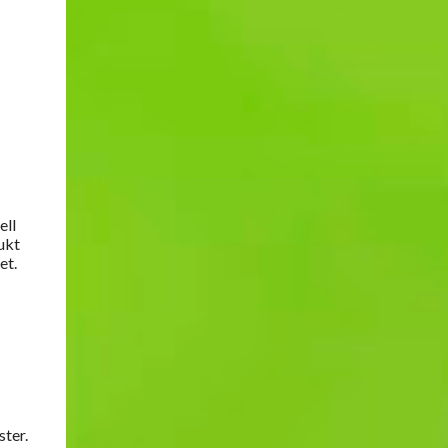
ell
ukt
et.
ster.