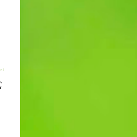
rt
n,
r