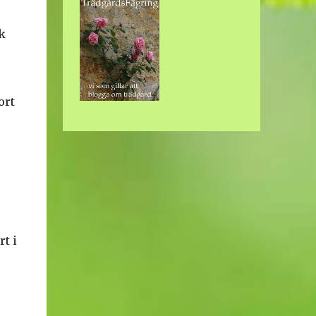
k
ort
t i