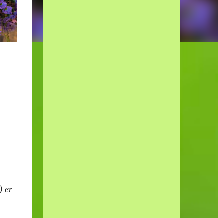
g
) er