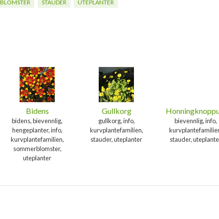
BLOMSTER
STAUDER
UTEPLANTER
Bidens
Gullkorg
Honningknoppu
bidens, bievennlig,
gullkorg, info,
bievennlig, info,
hengeplanter, info,
kurvplantefamilien,
kurvplantefamilie
kurvplantefamilien,
stauder, uteplanter
stauder, uteplante
sommerblomster,
uteplanter