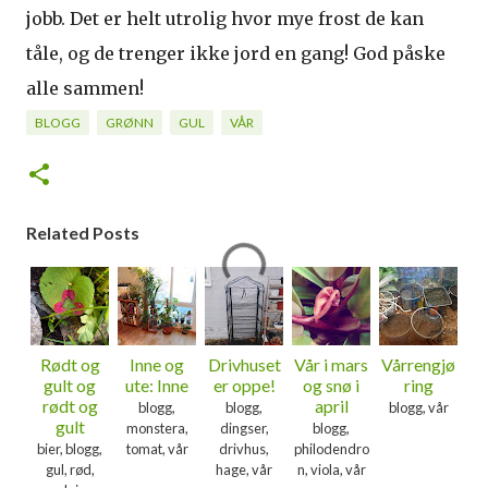
jobb. Det er helt utrolig hvor mye frost de kan
tåle, og de trenger ikke jord en gang! God påske
alle sammen!
BLOGG
GRØNN
GUL
VÅR
Related Posts
Rødt og
Inne og
Drivhuset
Vår i mars
Vårrengjø
gult og
ute: Inne
er oppe!
og snø i
ring
rødt og
april
blogg,
blogg,
blogg, vår
gult
monstera,
dingser,
blogg,
bier, blogg,
tomat, vår
drivhus,
philodendro
gul, rød,
hage, vår
n, viola, vår