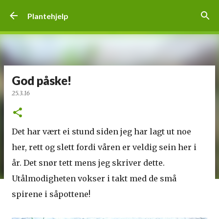
Gå til hovedinnhold
Plantehjelp
God påske!
25.3.16
Det har vært ei stund siden jeg har lagt ut noe
her, rett og slett fordi våren er veldig sein her i
år. Det snør tett mens jeg skriver dette.
Utålmodigheten vokser i takt med de små
spirene i såpottene!