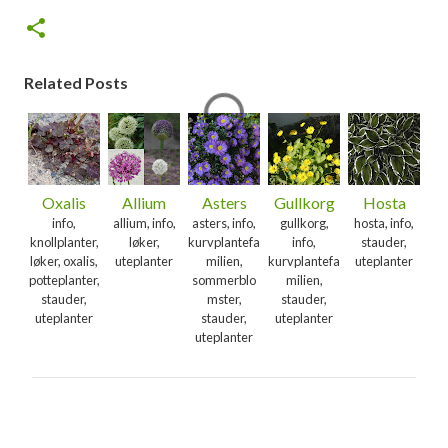
Related Posts
Oxalis
Allium
Asters
Gullkorg
Hosta
info,
allium, info,
asters, info,
gullkorg,
hosta, info,
knollplanter,
løker,
kurvplantefa
info,
stauder,
løker, oxalis,
uteplanter
milien,
kurvplantefa
uteplanter
potteplanter,
sommerblo
milien,
stauder,
mster,
stauder,
uteplanter
stauder,
uteplanter
uteplanter
K
o