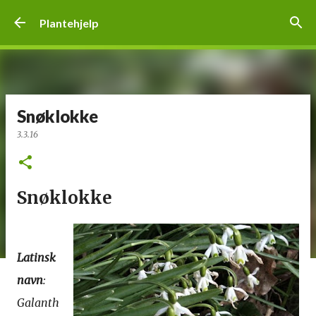
Gå til hovedinnhold
Plantehjelp
Snøklokke
3.3.16
Snøklokke
Latinsk
navn
:
Galanth