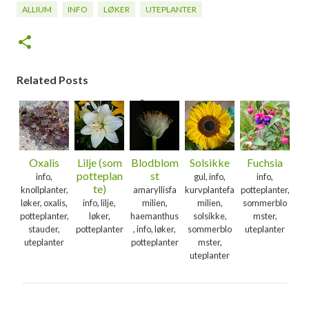
ALLIUM
INFO
LØKER
UTEPLANTER
Related Posts
Oxalis
Lilje (som
Blodblom
Solsikke
Fuchsia
potteplan
st
info,
gul, info,
info,
te)
knollplanter,
amaryllisfa
kurvplantefa
potteplanter,
løker, oxalis,
info, lilje,
milien,
milien,
sommerblo
potteplanter,
løker,
haemanthus
solsikke,
mster,
stauder,
potteplanter
, info, løker,
sommerblo
uteplanter
uteplanter
potteplanter
mster,
uteplanter
K