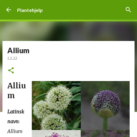
Gå til hovedinnhold
Plantehjelp
Allium
1.2.22
Alliu
m
Latinsk
navn
:
Allium