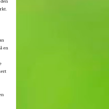
 den
rkt.
an
På en
e
sert
en