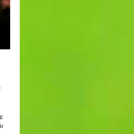
t
og
år