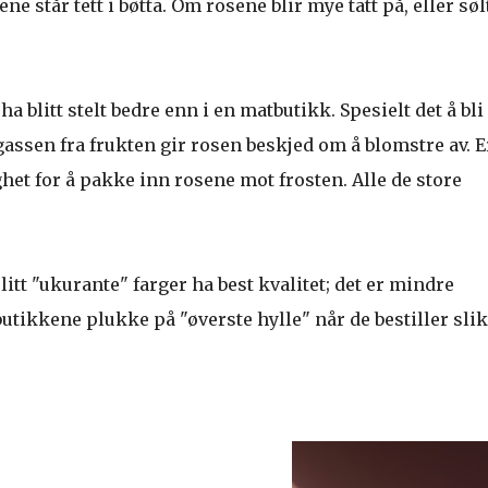
står tett i bøtta. Om rosene blir mye tatt på, eller søl
a blitt stelt bedre enn i en matbutikk. Spesielt det å bli
gassen fra frukten gir rosen beskjed om å blomstre av. E
het for å pakke inn rosene mot frosten. Alle de store
litt "ukurante" farger ha best kvalitet; det er mindre
butikkene plukke på "øverste hylle" når de bestiller sli