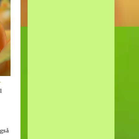
r
l
også