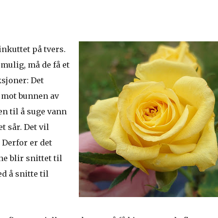
inkuttet på tvers.
mulig, må de få et
ksjoner: Det
t" mot bunnen av
en til å suge vann
t sår. Det vil
Derfor er det
e blir snittet til
d å snitte til