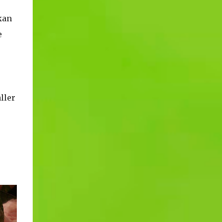
kan
e
ller