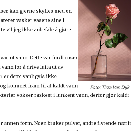
vaser kan gjerne skylles med en
atører vasker vasene sine i
tte vil jeg ikke anbefale å gjøre
i varmt vann. Dette var fordi roser
 vann for å drive lufta ut av
er dette vanligvis ikke
og kommet fram til at kaldt vann
Foto: Tirza Van Dijk
kterier vokser raskest i lunkent vann, derfor gjør kaldt
.
er annen form. Noen bruker pulver, andre flytende næri