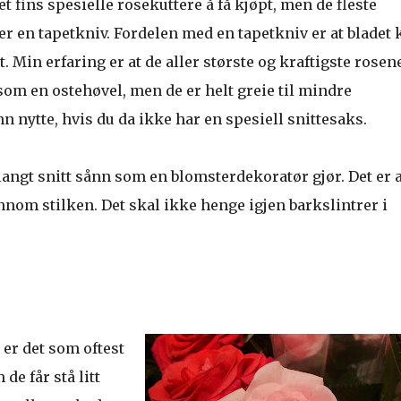
et fins spesielle rosekuttere å få kjøpt, men de fleste
r en tapetkniv. Fordelen med en tapetkniv er at bladet 
t. Min erfaring er at de aller største og kraftigste rosen
som en ostehøvel, men de er helt greie til mindre
n nytte, hvis du da ikke har en spesiell snittesaks.
langt snitt sånn som en blomsterdekoratør gjør. Det er a
jennom stilken. Det skal ikke henge igjen barkslintrer i
.
a er det som oftest
de får stå litt