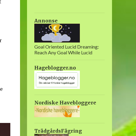
t
Annonse
r
Goal Oriented Lucid Dreaming:
Reach Any Goal While Lucid
Hageblogger.no
ke
Nordiske Havebloggere
TrädgårdsFägring