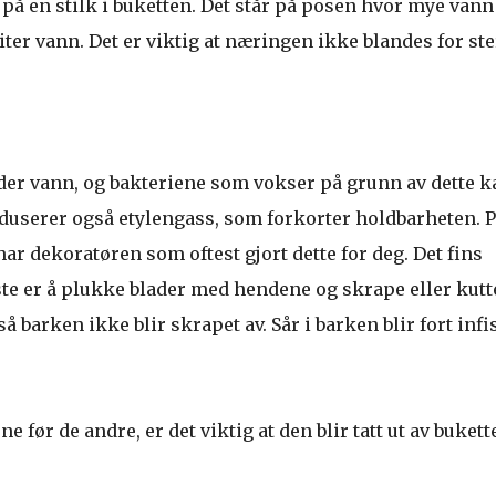
 på en stilk i buketten. Det står på posen hvor mye vann
1 liter vann. Det er viktig at næringen ikke blandes for ste
nder vann, og bakteriene som vokser på grunn av dette k
roduserer også etylengass, som forkorter holdbarheten. 
ar dekoratøren som oftest gjort dette for deg. Det fins
ste er å plukke blader med hendene og skrape eller kutt
å barken ikke blir skrapet av. Sår i barken blir fort infi
 før de andre, er det viktig at den blir tatt ut av bukett