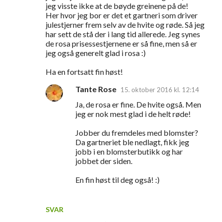
jeg visste ikke at de bøyde greinene på de!
m
Her hvor jeg bor er det et gartneri som driver
e
julestjerner frem selv av de hvite og røde. Så jeg
har sett de stå der i lang tid allerede. Jeg synes
n
de rosa prisessestjernene er så fine, men så er
t
jeg også generelt glad i rosa :)
a
Ha en fortsatt fin høst!
r
Tante Rose
15. oktober 2016 kl. 12:14
e
Ja, de rosa er fine. De hvite også. Men
r
jeg er nok mest glad i de helt røde!
Jobber du fremdeles med blomster?
Da gartneriet ble nedlagt, fikk jeg
jobb i en blomsterbutikk og har
jobbet der siden.
En fin høst til deg også! :)
SVAR