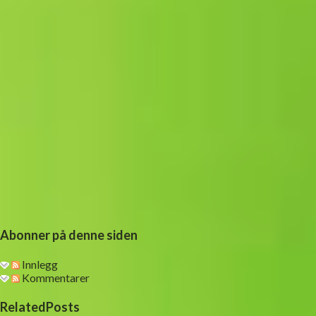
m
e
n
t
a
r
Abonner på denne siden
Innlegg
Kommentarer
RelatedPosts