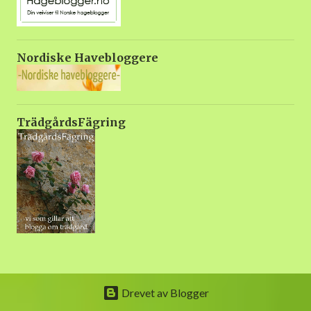
gjødsel. Svak gjødsel en gan...
Nordiske Havebloggere
TrädgårdsFägring
Drevet av Blogger