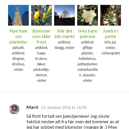
Nye funn
Blomster
Når det
Ikke bare
Juletre i
om
som tåler
blir mørkt
julerose
potte
plantelys
frost
artikkel,
artikkel,
info, jul,
aktuelt,
artikkel,
blogg, vinter
giftige
vinter,
artikkel,
hage,
planter,
vintergrønt
dingser,
krokus,
helleborus,
drivhus,
løker,
potteplanter,
vinter
påskelilje,
soleiefamilie
stemor,
n, stauder,
vinter
vinter
Marit
13. oktober 2016 kl. 16:00
K
Så flott fortalt om julestjernene! Jeg visste
o
faktisk nesten alt fra før, men det kommer av at
m
jeg har jobbet med blomster i mange år :) Men