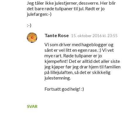
Jeg tåler ikke julestjerner, dessverre. Her blir
det bare røde tulipaner til jul. Rødt er jo
julefargen:-)
:-)
Tante Rose
15. oktober 2016 kl. 23:55
Vi som driver med hageblogger og
sånt er vel litt en egen rase. :) Vi vet
mye rart. Røde tulipaner er jo
kjempefint! Det er alltid det aller siste
jeg kjøper før jeg drar hjem til familien
på lillejulaften, så det er skikkelig
julestemning.
Fortsatt god helg! :)
SVAR