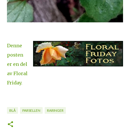
Denne
posten
er en del
av Floral
Friday.
BLÅ
PARSELLEN
RARINGER