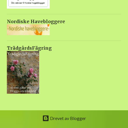
gjødsel. Svak gjødsel en gan...
Nordiske Havebloggere
TrädgårdsFägring
Drevet av Blogger