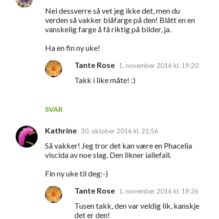
K
Nei dessverre så vet jeg ikke det, men du
o
verden så vakker blåfarge på den! Blått en en
m
vanskelig farge å få riktig på bilder, ja.
m
Ha en fin ny uke!
e
Tante Rose
1. november 2016 kl. 19:20
n
Takk i like måte! :)
t
a
SVAR
r
e
Kathrine
30. oktober 2016 kl. 21:56
r
Så vakker! Jeg tror det kan være en Phacelia
viscida av noe slag. Den likner iallefall.
Fin ny uke til deg:-)
Tante Rose
1. november 2016 kl. 19:26
Tusen takk, den var veldig lik, kanskje
det er den!