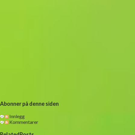
m
m
e
n
t
a
r
Abonner på denne siden
Innlegg
Kommentarer
RelatedPosts