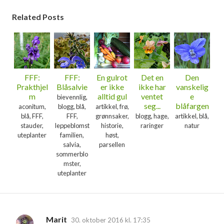
Related Posts
FFF:
FFF:
En gulrot
Det en
Den
Prakthjel
Blåsalvie
er ikke
ikke har
vanskelig
m
alltid gul
ventet
e
bievennlig,
seg...
blåfargen
aconitum,
blogg, blå,
artikkel, frø,
blå, FFF,
FFF,
grønnsaker,
blogg, hage,
artikkel, blå,
stauder,
leppeblomst
historie,
raringer
natur
uteplanter
familien,
høst,
salvia,
parsellen
sommerblo
mster,
uteplanter
Marit
30. oktober 2016 kl. 17:35