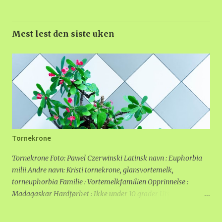
Mest lest den siste uken
Tornekrone
Tornekrone Foto: Pawel Czerwinski Latinsk navn : Euphorbia
milii Andre navn: Kristi tornekrone, glansvortemelk,
torneuphorbia Familie : Vortemelkfamilien Opprinnelse :
Madagaskar Hardførhet : Ikke under 10 grader Utseende:
Buskformet plante med torner. Røde, rosa eller hvite blomster
med to "kronblader". Noen ganger vokser det nye blomster opp