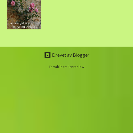
Drevet av Blogger
Temabilder:
konradlew