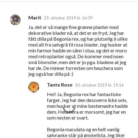
Marit
23. oktober 2019 kl. 16:39
K
Ja, det er så mange fine grønne planter med
o
dekorative blader nå, at det er en fryd. Jeg har
m
fått dilla på Begonia rex, og har plutselig 6 ulike
med alt fra sølvgrå til rosa blader. Jeg husker at
m
min farmor hadde en sånn i stua, og det er moro
e
med retroplanter også. De kommer med noen
små blomster, men det er jo pga. bladene at jeg
n
har de. De minner forresten om heuchera som
t
jeg også har dilla på :)
a
Tante Rose
30. oktober 2019 kl. 19:16
r
Hei! Ja, Begonia rex har fantastiske
e
farger. Jeg har den dessverre ikke selv,
men husker at mine bestemødre hadde
r
dem. Heuchera er morsomt, jeg har en
som nesten er svart.
Begonia maculata og en helt vanlig
sølvranke står på ønskelista. Jeg liker