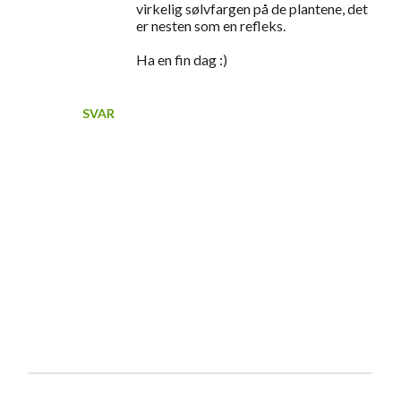
virkelig sølvfargen på de plantene, det
er nesten som en refleks.
Ha en fin dag :)
SVAR
L