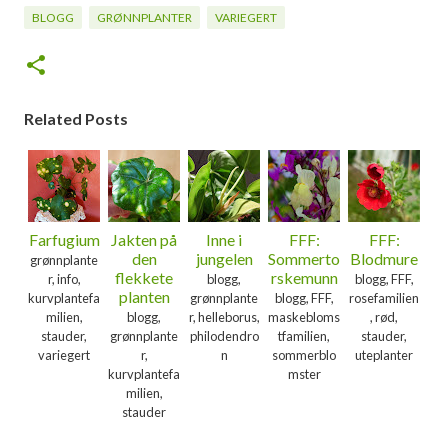
BLOGG
GRØNNPLANTER
VARIEGERT
Related Posts
Farfugium
Jakten på
Inne i
FFF:
FFF:
den
jungelen
Sommerto
Blodmure
grønnplante
flekkete
rskemunn
r, info,
blogg,
blogg, FFF,
planten
kurvplantefa
grønnplante
blogg, FFF,
rosefamilien
milien,
blogg,
r, helleborus,
maskebloms
, rød,
stauder,
grønnplante
philodendro
tfamilien,
stauder,
variegert
r,
n
sommerblo
uteplanter
kurvplantefa
mster
milien,
stauder