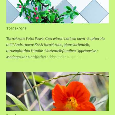
hogde og i potte. Oftest foretrekker ullus planter med litt harde,
saftige blader. Sukkulenter, Hoya og orkideer er utsatt.
Kommer en smittet plante inn i huset, kan de spre seg til andre
planter som står rett ved. Ullus kan ikke fly, men spesielt unge
dyr kan krype. Hvordan blir en kvitt dem? For å bli kvitt ullus, er
Tornekrone
det viktig å trenge gjennom ulldotten. Den er vannavstøtende,
så dusjing og spyling med vann eller insektsåpe har liten
Tornekrone Foto: Pawel Czerwinski Latinsk navn : Euphorbia
virkning. Derfor er første skritt a...
milii Andre navn: Kristi tornekrone, glansvortemelk,
torneuphorbia Familie : Vortemelkfamilien Opprinnelse :
Madagaskar Hardførhet : Ikke under 10 grader Utseende:
Buskformet plante med torner. Røde, rosa eller hvite blomster
med to "kronblader". Noen ganger vokser det nye blomster opp
gjennom en gammel. Plassering: Så lyst som mulig, tåler
direkte sol. Dette er en av de få plantene som vil trives i et
sørvendt vindu, men en plassering lenger inne i rommet går
også bra så lenge lyset er godt. Det er viktig at potta er godt
drenert. Ved ompotting bør kaktusjord brukes, selv om dette
ikke er en kaktus. Vann og gjødsel: Jorda bør tørke mellom hver
vanning. Det er greiest å løfte på potta og vanne når den