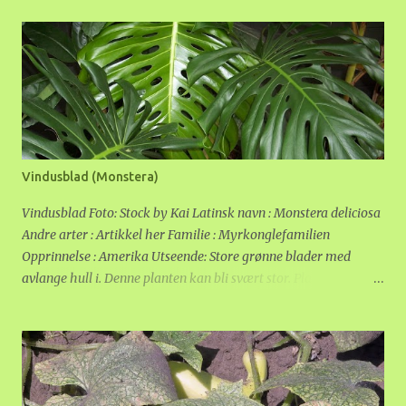
jorda, og larvene vokser og utvikler seg i fuktig jord. Disse
larvene er gjennomsiktige, og for små til at vi kan se dem. Når
larvene er ferdig utviklet, etter et par uker, forpupper de seg og
kommer opp som voksne "fluer". De er ikke så veldig flinke til å
fly, så de vil "sjangle" rundt i lufta som små irriterende
støvdotter. En flue lever i ca. ei uke. Disse insektene er ikke bare
irriterende, de kan også spre plantesykdommer. Spesielt små
stiklinger eller frøplanter er følsomme for soppangrep som kan
Vindusblad (Monstera)
bli spredd av "blomsterfluer". Er fluene brune, er det derimot
bananfluer eller eddikfluer. Disse tiltrekkes av overmoden
Vindusblad Foto: Stock by Kai Latinsk navn : Monstera deliciosa
frukt, gjæring, råtnende...
Andre arter : Artikkel her Familie : Myrkonglefamilien
Opprinnelse : Amerika Utseende: Store grønne blader med
avlange hull i. Denne planten kan bli svært stor. Plassering:
Romtemperatur, lyst, men helst ikke rett i sola. Planten vil
overleve i skyggen, men bladene vil bli mye større og få flere
hull i godt lys. Som med de aller fleste andre grønnplanter bør
den stå rett ved et vindu eller få ekstra lys i den mørke årstiden.
Vindusblad tåler ikke kald trekk, den må ha minst 10 grader.