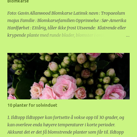
Blomkarse
kjennes lett ut, og vanne fra bunnen til potta blir litt tyngre. Det
er viktig at den ikke får for mye vann på en gang, da bladene
Foto: Gavin Allanwood Blomkarse Latinsk navn : Tropaeolum
kan falle av. Dette trekket deler den med julestjerne, ...
majus Familie : Blomkarsefamilien Opprinnelse : Sør-Amerika
Hardførhet : Ettårig, tåler ikke frost Utseende: Klatrende eller
krypende plante med runde blader, blomster i oransje, gult
og/eller rødt. Plassering: Klatrende sorter bør få noe å klatre
på. De kan bli opptil to meter høye. Lave sorter gjør seg godt i
potter og kasser. Godt lys er viktig, men vi har vanligvis så mye
lys hele døgnet om sommeren at lys ikke er et problem.
Blomkarse tåler ikke frost, og må ikke plantes ut før faren for
frost er over Vann og gjødsel: En så hurtigvoksende plante
trenger mye vann. Plantet i bakken er ikke vann et problem
under en gjennomsnittlig norsk sommer, men planter i potter
eller på tørre steder må vannes regelmessig. Unge planter er
10 planter for solvinduet
mer følsomme for tørke. Blomkarse trenger forholdsvis lite
næring, bare om jorda er svært mager kan det være en god ide
1. Ildtopp Ildtopper kan fortsette å vokse opp til 30 grader, og
å tilsette litt langtidsgjødsel. Blomsterjord tre...
kan overleve enda høyere temperaturer i korte perioder.
Akkurat det er det få blomstrende planter som får til. Ildtopp