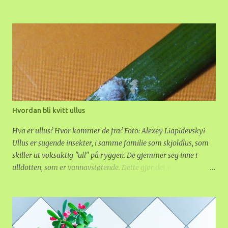
gjelder også for slekningene sølvranke ( Scindapsus ) og
treklatrer ( Philodendron ) Plassering: Så lenge den får
romtemperatur og lys, er en gullranke ikke nøye på hvor den
blir plassert. Den trenger ikke å henge i vinduet, men får mer
gullmønster i bladene jo lysere den står. Sterkt sollys kan skade
bladene. Vann og gjødsel: En gullranke er lite krevende, og tåler
å tørke mellom hver vanning. Den kan stå i selvvanningspotte,
men om den er konstant våt på røttene, vil den utvikle
"vannrøtter" som ikke tåler tørke. Det er nok å gjødsle en gang i
Hvordan bli kvitt ullus
måneden. Planten kan gjerne få en dusj av og til. Spesielle krav:
Ingen spesielle krav. Gullranke er en hardfør og lettstelt plante.
Hva er ullus? Hvor kommer de fra? Foto: Alexey Liapidevskyi
Får den noe å klatre i, kan ...
Ullus er sugende insekter, i samme familie som skjoldlus, som
skiller ut voksaktig "ull" på ryggen. De gjemmer seg inne i
ulldotten, som er vannavstøtende. Dette gjør det vanskelig å
fjerne dem. Noen arter har ull bare på larvestadiet, andre hele
livet. I den norske naturen er ullus vanlig på trær, spesielt or og
gran. Edelgran i plantefelt, for eksempel til juletrær, er svært
utsatt. Det kan komme ullus in i huset med juletrær, både