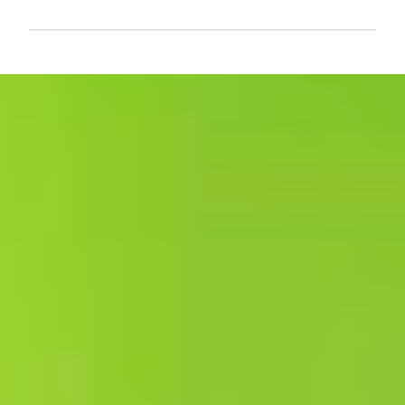
L
e
g
g
i
n
n
e
n
k
o
m
m
e
n
t
a
r