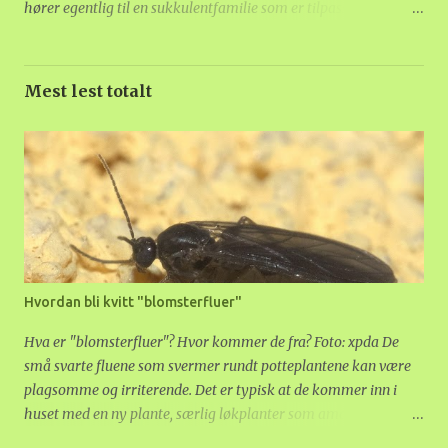
hører egentlig til en sukkulentfamilie som er tilpasset varme,
tørre forhold. De tykke bladene lagrer vann, så det er ikke noe
problem om jorda rekker å tørke. Blir sola svært sterk, kan
bladene skifte farge og bli rødaktige. Dette er ikke farlig, det er
Mest lest totalt
en naturlig solbeskyttelse. Ildtopper som står ute i sola får lett
denne fargen. 2. Hawaiirose Hawaiiroser elsker sol og varme.
De elsker også vann, så når det blir varmt om sommeren må de
vannes ofte. Får de det de trenger av lys, vann og næring, kan de
vokse seg store og bli fulle av store, fargerike blomster gjennom
hele sommeren. Hawaiiroser kan også gjerne stå ute om
sommeren, når det er sol og varmt. 3. Crassula Crassula kalles
også pengetre eller tykkblad. Få planter tåler sola bedre.
Crassula er en sukkulent, som kan vokse i sterk va...
Hvordan bli kvitt "blomsterfluer"
Hva er "blomsterfluer"? Hvor kommer de fra? Foto: xpda De
små svarte fluene som svermer rundt potteplantene kan være
plagsomme og irriterende. Det er typisk at de kommer inn i
huset med en ny plante, særlig løkplanter som amaryllis.
Egentlig er ikke disse fluer, men hærmygg. De legger egg i