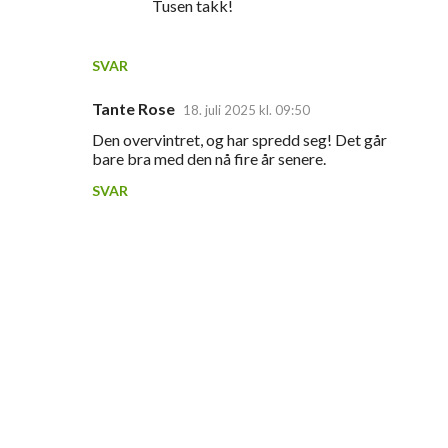
n
Tusen takk!
t
a
SVAR
r
Tante Rose
18. juli 2025 kl. 09:50
e
Den overvintret, og har spredd seg! Det går
r
bare bra med den nå fire år senere.
SVAR