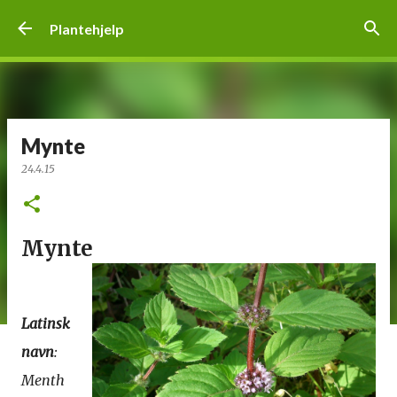
Gå til hovedinnhold
Plantehjelp
Mynte
24.4.15
Mynte
Latinsk
navn
:
Menth