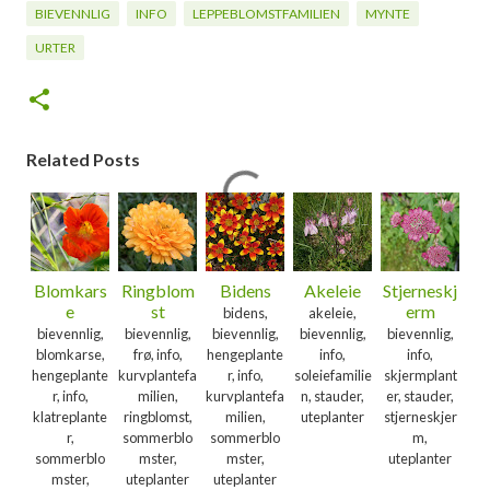
BIEVENNLIG
INFO
LEPPEBLOMSTFAMILIEN
MYNTE
URTER
Related Posts
Blomkars
Ringblom
Bidens
Akeleie
Stjerneskj
e
st
erm
bidens,
akeleie,
bievennlig,
bievennlig,
bievennlig,
bievennlig,
bievennlig,
blomkarse,
frø, info,
hengeplante
info,
info,
hengeplante
kurvplantefa
r, info,
soleiefamilie
skjermplant
r, info,
milien,
kurvplantefa
n, stauder,
er, stauder,
klatreplante
ringblomst,
milien,
uteplanter
stjerneskjer
r,
sommerblo
sommerblo
m,
sommerblo
mster,
mster,
uteplanter
mster,
uteplanter
uteplanter