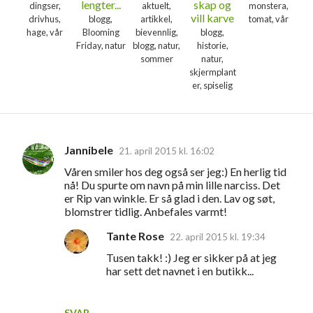
lengter...
skap og
dingser,
aktuelt,
monstera,
vill karve
drivhus,
blogg,
artikkel,
tomat, vår
hage, vår
Blooming
bievennlig,
blogg,
Friday, natur
blogg, natur,
historie,
sommer
natur,
skjermplant
er, spiselig
Jannibele
21. april 2015 kl. 16:02
K
Våren smiler hos deg også ser jeg:) En herlig tid
o
nå! Du spurte om navn på min lille narciss. Det
m
er Rip van winkle. Er så glad i den. Lav og søt,
blomstrer tidlig. Anbefales varmt!
m
e
Tante Rose
22. april 2015 kl. 19:34
n
Tusen takk! :) Jeg er sikker på at jeg
har sett det navnet i en butikk...
t
a
SVAR