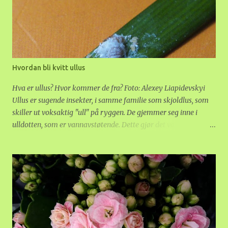
Hvordan bli kvitt ullus
Hva er ullus? Hvor kommer de fra? Foto: Alexey Liapidevskyi
Ullus er sugende insekter, i samme familie som skjoldlus, som
skiller ut voksaktig "ull" på ryggen. De gjemmer seg inne i
ulldotten, som er vannavstøtende. Dette gjør det vanskelig å
fjerne dem. Noen arter har ull bare på larvestadiet, andre hele
livet. I den norske naturen er ullus vanlig på trær, spesielt or og
gran. Edelgran i plantefelt, for eksempel til juletrær, er svært
utsatt. Det kan komme ullus in i huset med juletrær, både
hogde og i potte. Oftest foretrekker ullus planter med litt harde,
saftige blader. Sukkulenter, Hoya og orkideer er utsatt.
Kommer en smittet plante inn i huset, kan de spre seg til andre
planter som står rett ved. Ullus kan ikke fly, men spesielt unge