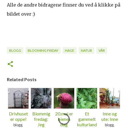
Alle de andre bidragene finner du ved å klikke på
bildet over :)
BLOGG
BLOOMING FRIDAY
HAGE
NATUR
VÅR
Related Posts
Drivhuset
Blommig
20.mai er
Et
Inne og
er oppe!
fredag:
bienes
gammelt
ute: Inne
Jeg
dag
kulturland
blogg,
blogg,