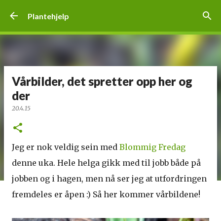
Gå til hovedinnhold
Plantehjelp
Vårbilder, det spretter opp her og
der
20.4.15
Jeg er nok veldig sein med
Blommig Fredag
denne uka. Hele helga gikk med til jobb både på
jobben og i hagen, men nå ser jeg at utfordringen
fremdeles er åpen :) Så her kommer vårbildene!