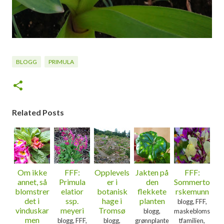
BLOGG
PRIMULA
Related Posts
Om ikke
FFF:
Opplevels
Jakten på
FFF:
annet, så
Primula
er i
den
Sommerto
blomstrer
elatior
botanisk
flekkete
rskemunn
det i
ssp.
hage i
planten
blogg, FFF,
vinduskar
meyeri
Tromsø
blogg,
maskebloms
men
blogg, FFF,
blogg,
grønnplante
tfamilien,