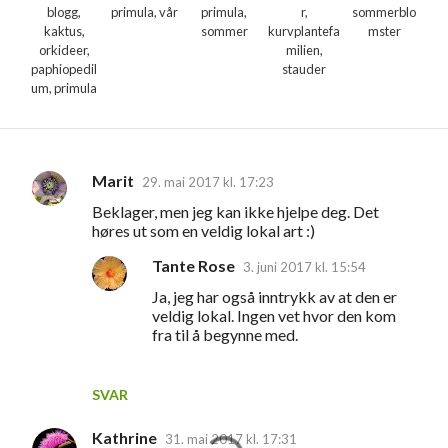
blogg,
primula, vår
primula,
r,
sommerblo
kaktus,
sommer
kurvplantefa
mster
orkideer,
milien,
paphiopedil
stauder
um, primula
Marit
29. mai 2017 kl. 17:23
K
Beklager, men jeg kan ikke hjelpe deg. Det
o
høres ut som en veldig lokal art :)
m
Tante Rose
3. juni 2017 kl. 15:54
m
Ja, jeg har også inntrykk av at den er
e
veldig lokal. Ingen vet hvor den kom
n
fra til å begynne med.
t
a
SVAR
r
Kathrine
31. mai 2017 kl. 17:31
e