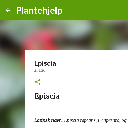
Plantehjelp
Episcia
21.4.20
Episcia
Latinsk navn
: Episcia reptans, E.cupreata, o