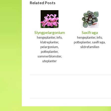
Related Posts
Slyngpelargonium
Saxifraga
hengeplanter, info,
hengeplanter, info,
klatreplanter,
potteplanter, saxifraga,
pelargonium,
sildrefamilien
potteplanter,
sommerblomster,
uteplanter
K
o
m
m
e