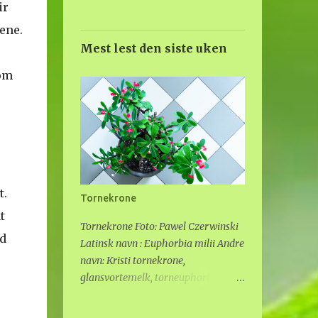
ir
ene.
Mest lest den siste uken
 om
t.
Tornekrone
t
Tornekrone Foto: Pawel Czerwinski
ed
Latinsk navn : Euphorbia milii Andre
navn: Kristi tornekrone,
glansvortemelk, torneuphorbia
Familie : Vortemelkfamilien
Opprinnelse : Madagaskar