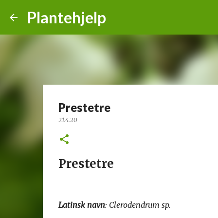
Plantehjelp
Prestetre
21.4.20
Prestetre
Latinsk navn
: Clerodendrum sp.