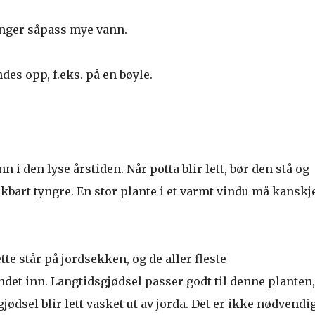
enger såpass mye vann.
ndes opp, f.eks. på en bøyle.
 i den lyse årstiden. Når potta blir lett, bør den stå og
rkbart tyngre. En stor plante i et varmt vindu må kanskj
tte står på jordsekken, og de aller fleste
ndet inn. Langtidsgjødsel passer godt til denne planten,
ødsel blir lett vasket ut av jorda. Det er ikke nødvendig