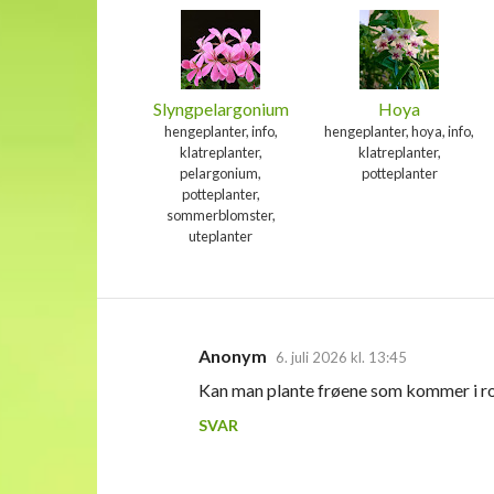
Slyngpelargonium
Hoya
hengeplanter, info,
hengeplanter, hoya, info,
klatreplanter,
klatreplanter,
pelargonium,
potteplanter
potteplanter,
sommerblomster,
uteplanter
Anonym
6. juli 2026 kl. 13:45
K
Kan man plante frøene som kommer i r
o
SVAR
m
m
e