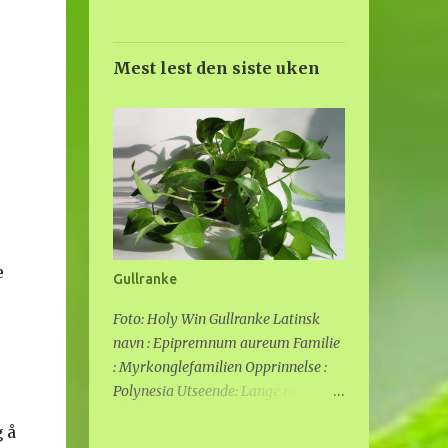
Mest lest den siste uken
e
Gullranke
Foto: Holy Win Gullranke Latinsk
navn : Epipremnum aureum Familie
: Myrkonglefamilien Opprinnelse :
Polynesia Utseende: Lange ranker,
grønne blader med gult mønster.
 å
Denne planten kan bli svært lang om