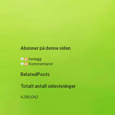
o
m
m
e
n
t
a
r
Abonner på denne siden
Innlegg
Kommentarer
RelatedPosts
Totalt antall sidevisninger
4,580,042