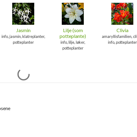
Jasmin
Lilje (som
Clivia
potteplante)
info, jasmin, klatreplanter,
amaryllisfamilien, cli
potteplanter
info, lilje, løker,
info, potteplanter
potteplanter
osene