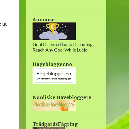
Annonse
 ut
Goal Oriented Lucid Dreaming:
Reach Any Goal While Lucid
Hageblogger.no
Nordiske Havebloggere
TrädgårdsFägring