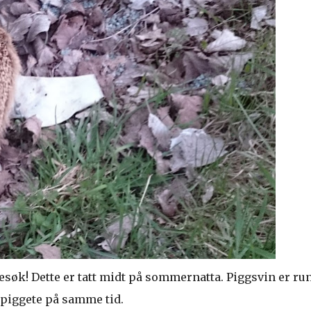
besøk! Dette er tatt midt på sommernatta. Piggsvin er ru
 piggete på samme tid.