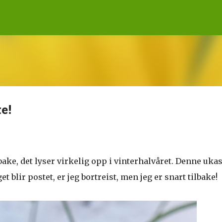
Gå til hovedinnhold
te!
bake, det lyser virkelig opp i vinterhalvåret. Denne uka
 blir postet, er jeg bortreist, men jeg er snart tilbake!