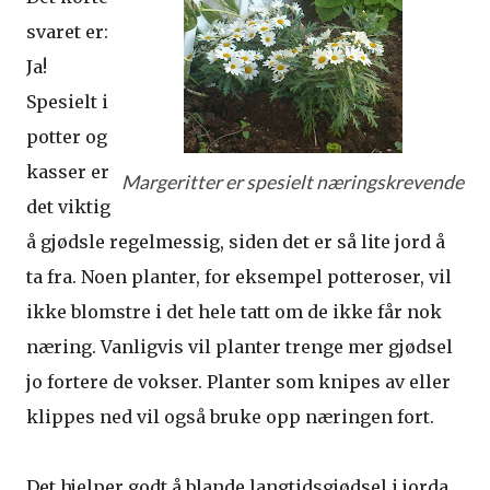
svaret er:
Ja!
Spesielt i
potter og
kasser er
Margeritter er spesielt næringskrevende
det viktig
å gjødsle regelmessig, siden det er så lite jord å
ta fra. Noen planter, for eksempel potteroser, vil
ikke blomstre i det hele tatt om de ikke får nok
næring. Vanligvis vil planter trenge mer gjødsel
jo fortere de vokser. Planter som knipes av eller
klippes ned vil også bruke opp næringen fort.
Det hjelper godt å blande langtidsgjødsel i jorda,