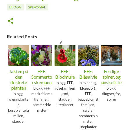
BLOGG
SPØRSMÅL
Related Posts
Jakten på
FFF:
FFF:
FFF:
Ferdige
den
Sommerto
Blodmure
Blåsalvie
spirer, og
flekkete
rskemunn
ønskeliste
blogg, FFF,
bievennlig,
planten
blogg, FFF,
rosefamilien
blogg, blå,
blogg,
blogg,
maskebloms
, rød,
FFF,
dingser, frø,
grønnplante
tfamilien,
stauder,
leppeblomst
spirer
r,
sommerblo
uteplanter
familien,
kurvplantefa
mster
salvia,
milien,
sommerblo
stauder
mster,
uteplanter