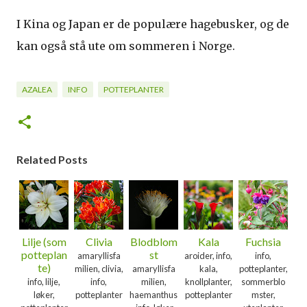
I Kina og Japan er de populære hagebusker, og de
kan også stå ute om sommeren i Norge.
AZALEA
INFO
POTTEPLANTER
Related Posts
Lilje (som
Clivia
Blodblom
Kala
Fuchsia
potteplan
st
amaryllisfa
aroider, info,
info,
te)
milien, clivia,
amaryllisfa
kala,
potteplanter,
info, lilje,
info,
milien,
knollplanter,
sommerblo
løker,
potteplanter
haemanthus
potteplanter
mster,