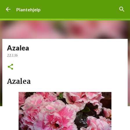
Gå til hovedinnhold
Plantehjelp
Azalea
22.1.16
Azalea