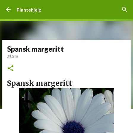
Gå til hovedinnhold
Plantehjelp
Spansk margeritt
23.9.16
Spansk margeritt