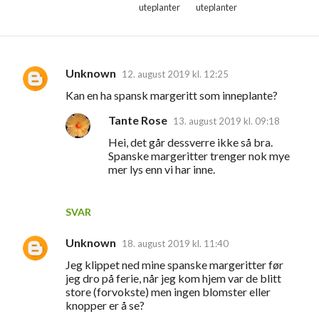
uteplanter
uteplanter
Unknown
12. august 2019 kl. 12:25
K
Kan en ha spansk margeritt som inneplante?
o
Tante Rose
m
13. august 2019 kl. 09:18
m
Hei, det går dessverre ikke så bra.
Spanske margeritter trenger nok mye
e
mer lys enn vi har inne.
n
t
SVAR
a
r
Unknown
18. august 2019 kl. 11:40
e
Jeg klippet ned mine spanske margeritter før
jeg dro på ferie, når jeg kom hjem var de blitt
r
store (forvokste) men ingen blomster eller
knopper er å se?