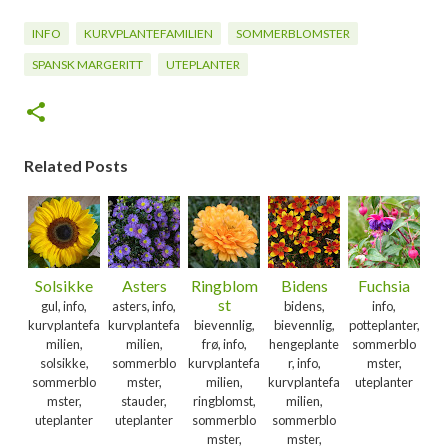
INFO
KURVPLANTEFAMILIEN
SOMMERBLOMSTER
SPANSK MARGERITT
UTEPLANTER
Related Posts
Solsikke
Asters
Ringblom
Bidens
Fuchsia
st
gul, info,
asters, info,
bidens,
info,
kurvplantefa
kurvplantefa
bievennlig,
bievennlig,
potteplanter,
milien,
milien,
frø, info,
hengeplante
sommerblo
solsikke,
sommerblo
kurvplantefa
r, info,
mster,
sommerblo
mster,
milien,
kurvplantefa
uteplanter
mster,
stauder,
ringblomst,
milien,
uteplanter
uteplanter
sommerblo
sommerblo
mster,
mster,