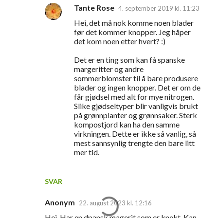
Tante Rose
4. september 2019 kl. 11:23
Hei, det må nok komme noen blader
før det kommer knopper. Jeg håper
det kom noen etter hvert? :)
Det er en ting som kan få spanske
margeritter og andre
sommerblomster til å bare produsere
blader og ingen knopper. Det er om de
får gjødsel med alt for mye nitrogen.
Slike gjødseltyper blir vanligvis brukt
på grønnplanter og grønnsaker. Sterk
kompostjord kan ha den samme
virkningen. Dette er ikke så vanlig, så
mest sannsynlig trengte den bare litt
mer tid.
SVAR
Anonym
22. august 2023 kl. 12:16
Hei. Har en dpansk magerit som er knekt. Kan