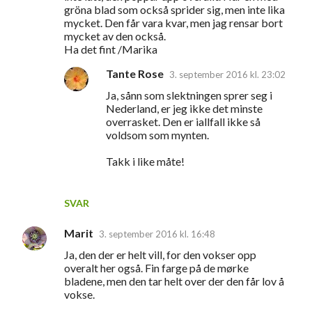
gröna blad som också sprider sig, men inte lika
m
mycket. Den får vara kvar, men jag rensar bort
e
mycket av den också.
Ha det fint /Marika
n
t
Tante Rose
3. september 2016 kl. 23:02
a
Ja, sånn som slektningen sprer seg i
Nederland, er jeg ikke det minste
r
overrasket. Den er iallfall ikke så
e
voldsom som mynten.
r
Takk i like måte!
SVAR
Marit
3. september 2016 kl. 16:48
Ja, den der er helt vill, for den vokser opp
overalt her også. Fin farge på de mørke
bladene, men den tar helt over der den får lov å
vokse.