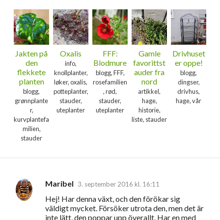
Jakten på
Oxalis
FFF:
Gamle
Drivhuset
den
Blodmure
favorittst
er oppe!
info,
flekkete
auder fra
knollplanter,
blogg, FFF,
blogg,
planten
nord
løker, oxalis,
rosefamilien
dingser,
blogg,
potteplanter,
, rød,
artikkel,
drivhus,
grønnplante
stauder,
stauder,
hage,
hage, vår
r,
uteplanter
uteplanter
historie,
kurvplantefa
liste, stauder
milien,
stauder
Maribel
3. september 2016 kl. 16:11
K
Hej! Har denna växt, och den förökar sig
o
väldigt mycket. Försöker utrota den, men det är
m
inte lätt, den poppar upp överallt. Har en med