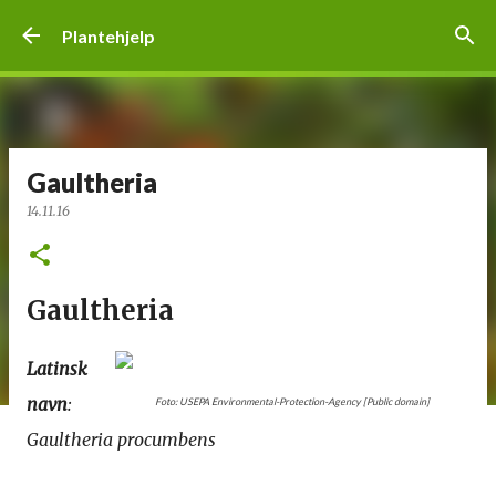
Gå til hovedinnhold
Plantehjelp
Gaultheria
14.11.16
Gaultheria
Latinsk
navn
:
Foto: USEPA Environmental-Protection-Agency [Public domain]
Gaultheria procumbens