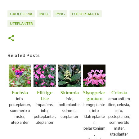
GAULTHERIA
INFO
LYNG
POTTEPLANTER
UTEPLANTER
Related Posts
Fuchsia
Flittige
Skimmia
Slyngpelar
Celosia
Lise
gonium
info,
info,
amarantfam
potteplanter,
impatiens,
potteplanter,
hengeplante
ilien, celosia,
sommerblo
info,
skimmia,
r, info,
info,
mster,
potteplanter,
uteplanter
klatreplante
potteplanter,
uteplanter
uteplanter
r,
sommerblo
pelargonium
mster,
,
uteplanter