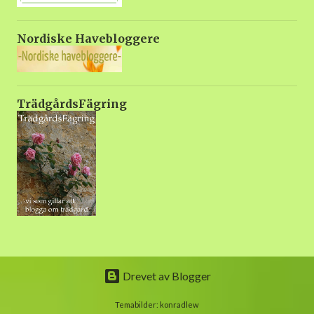
Nordiske Havebloggere
TrädgårdsFägring
Drevet av Blogger
Temabilder:
konradlew