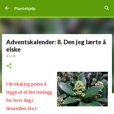
Gå til hovedinnhold
Plantehjelp
Adventskalender: 8. Den jeg lærte å
elske
8.12.16
I år skal jeg prøve å
legge ut et lite innlegg
for hver dag i
desember, fra 1.