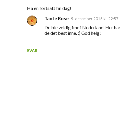
m
Ha en fortsatt fin dag!
e
Tante Rose
9. desember 2016 kl. 22:57
n
De ble veldig fine i Nederland. Her har
t
de det best inne. :) God helg!
a
r
SVAR
e
r