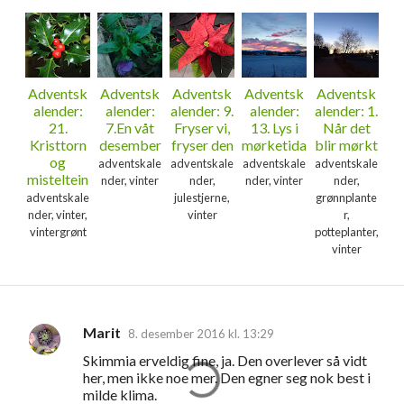
Adventsk
Adventsk
Adventsk
Adventsk
Adventsk
alender:
alender:
alender: 9.
alender:
alender: 1.
21.
7.En våt
Fryser vi,
13. Lys i
Når det
Kristtorn
desember
fryser den
mørketida
blir mørkt
og
adventskale
adventskale
adventskale
adventskale
misteltein
nder, vinter
nder,
nder, vinter
nder,
adventskale
julestjerne,
grønnplante
nder, vinter,
vinter
r,
vintergrønt
potteplanter,
vinter
Marit
8. desember 2016 kl. 13:29
K
Skimmia erveldig fine, ja. Den overlever så vidt
o
her, men ikke noe mer. Den egner seg nok best i
m
milde klima.