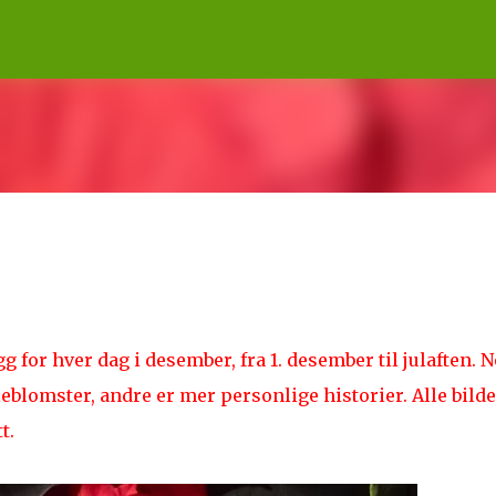
Gå til hovedinnhold
egg for hver dag i desember, fra 1. desember til julaften. 
uleblomster, andre er mer personlige historier. Alle bild
tt.