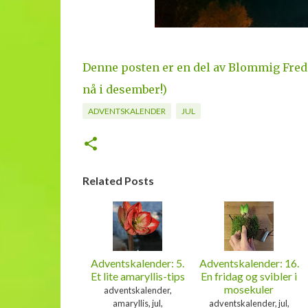
Denne posten er en del av Blommig Fredag
nå i desember!)
ADVENTSKALENDER
JUL
Related Posts
Adventskalender: 5.
Adventskalender: 16.
Et lite amaryllis-tips
En fridag og svibler i
mosekuler
adventskalender,
amaryllis, jul,
adventskalender, jul,