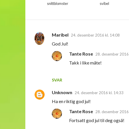
snittblomster
svibel
Maribel
24. desember 2016 kl. 14:08
K
God Jul!
o
Tante Rose
m
28. desember 2016 
m
Takk i like måte!
e
n
SVAR
t
Unknown
24. desember 2016 kl. 14:33
a
Ha en riktig god jul!
r
e
Tante Rose
28. desember 2016 
r
Fortsatt god jul til deg også!