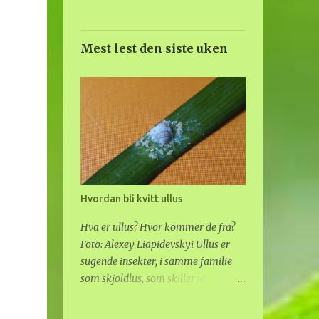
Mest lest den siste uken
Hvordan bli kvitt ullus
Hva er ullus? Hvor kommer de fra?
Foto: Alexey Liapidevskyi Ullus er
sugende insekter, i samme familie
som skjoldlus, som skiller ut
voksaktig "ull" på ryggen. De
gjemmer seg inne i ulldotten, som er