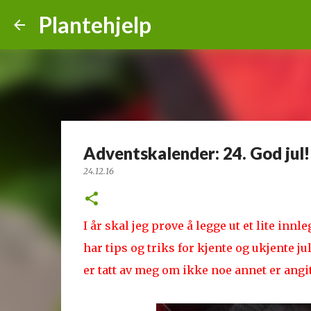
Plantehjelp
Adventskalender: 24. God jul!
24.12.16
I år skal jeg prøve å legge ut et lite innl
har tips og triks for kjente og ukjente j
er tatt av meg om ikke noe annet er angi