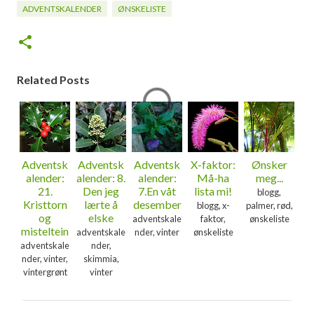
ADVENTSKALENDER
ØNSKELISTE
Related Posts
Adventsk
Adventsk
Adventsk
X-faktor:
Ønsker
alender:
alender: 8.
alender:
Må-ha
meg...
21.
Den jeg
7.En våt
lista mi!
blogg,
Kristtorn
lærte å
desember
blogg, x-
palmer, rød,
og
elske
adventskale
faktor,
ønskeliste
misteltein
adventskale
nder, vinter
ønskeliste
adventskale
nder,
nder, vinter,
skimmia,
vintergrønt
vinter