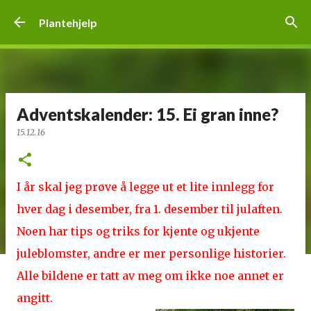
Gå til hovedinnhold
Plantehjelp
Adventskalender: 15. Ei gran inne?
15.12.16
I år skal jeg prøve å legge ut et lite innlegg for
hver dag i desember, fra 1. desember til julaften.
Noen har tips og triks for kjente og ukjente
juleblomster, andre er mer personlige historier.
Alle bildene er tatt av meg om ikke noe annet er
angitt.