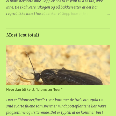
ei blomsterpotte inne. Sopp er noe vi er vant til å se ute, ikke
inne. De skal være i skogen og på bakken etter at det har
regnet, ikke inne i huset, tenker vi. Sopp inne er jo vanligvis et
tegn på altfor høy fuktighet, og sånt gjør skade på huset.
Heldigvis gjør ikke sopp i potteplanter det. Jorda i ei
blomsterpotte er ikke så veldig forskjellig fra jorda ute. Den er
Mest lest totalt
ikke steril. Det hadde ikke vært sunt for plantene. Nede i jorda
jobber bakterier og nettopp sopper hele tiden med å bryte ned
organisk materiale, slik at plantene kan ta opp næringen fra
det. Om forholdene er de rette, vil soppmyceliet nede i jorda
sette frukt: det vi tenker på som en sopp, med hatt og stilk. Så å
si hver gang det kommer opp sopp fra blomsterjord, er det
snakk om sopparten gulfnokket paraplyhatt (Leucocoprinus
birnbaumii) Den er vanlig i tropiske strøk, og trenger varme for
å overleve. Ute i Norge overvintrer den ikke. Soppen er en sapr...
Hvordan bli kvitt "blomsterfluer"
Hva er "blomsterfluer"? Hvor kommer de fra? Foto: xpda De
små svarte fluene som svermer rundt potteplantene kan være
plagsomme og irriterende. Det er typisk at de kommer inn i