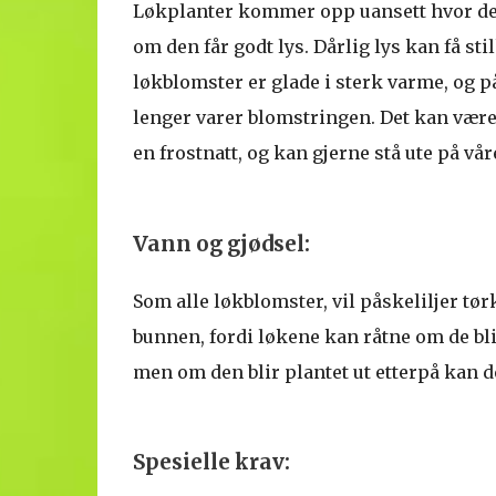
Løkplanter kommer opp uansett hvor de 
om den får godt lys. Dårlig lys kan få sti
løkblomster er glade i sterk varme, og pås
lenger varer blomstringen. Det kan være e
en frostnatt, og kan gjerne stå ute på vår
Vann og gjødsel:
Som alle løkblomster, vil påskeliljer tør
bunnen, fordi løkene kan råtne om de bl
men om den blir plantet ut etterpå kan de
Spesielle krav: