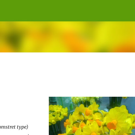
Gå til hovedinnhold
omstret type)