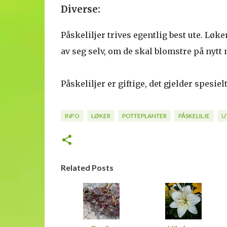
Diverse:
Påskeliljer trives egentlig best ute. Løke
av seg selv, om de skal blomstre på nytt n
Påskeliljer er giftige, det gjelder spesiel
INFO
LØKER
POTTEPLANTER
PÅSKELILJE
U
Related Posts