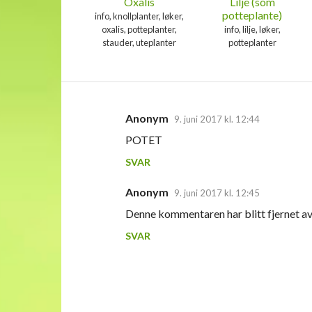
Oxalis
Lilje (som
potteplante)
info, knollplanter, løker,
oxalis, potteplanter,
info, lilje, løker,
stauder, uteplanter
potteplanter
Anonym
9. juni 2017 kl. 12:44
K
POTET
o
SVAR
m
m
Anonym
9. juni 2017 kl. 12:45
e
Denne kommentaren har blitt fjernet av
n
SVAR
t
a
r
e