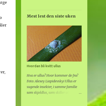
arge
Mest lest den siste uken
o
åler
Hvordan bli kvitt ullus
er,
Hva er ullus? Hvor kommer de fra?
Foto: Alexey Liapidevskyi Ullus er
sugende insekter, i samme familie
som skjoldlus, som skiller ut
voksaktig "ull" på ryggen. De
gjemmer seg inne i ulldotten, som er