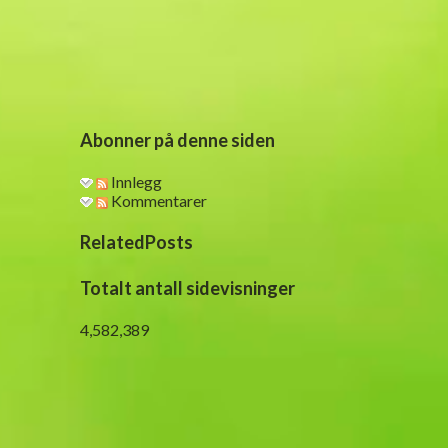
e
n
t
a
r
Abonner på denne siden
Innlegg
Kommentarer
RelatedPosts
Totalt antall sidevisninger
4,582,389