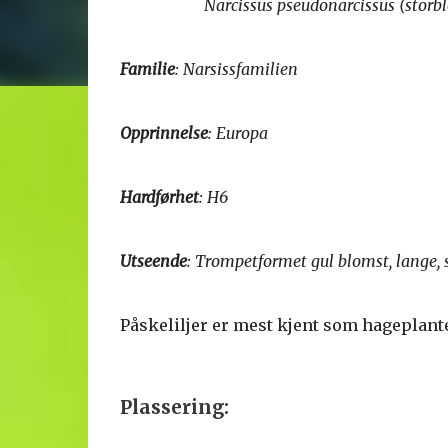
Narcissus pseudonarcissus (storblom
Familie
: Narsissfamilien
Opprinnelse
: Europa
Hardførhet
: H6
Utseende
: Trompetformet gul blomst, lange, s
Påskeliljer er mest kjent som hageplante,
Plassering: