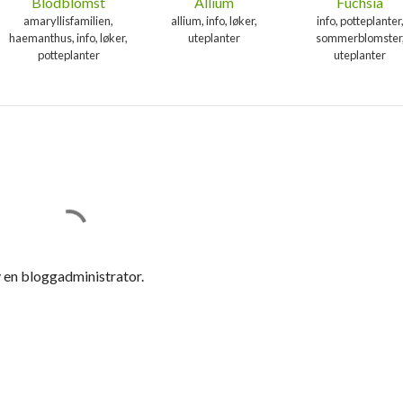
Blodblomst
Allium
Fuchsia
amaryllisfamilien,
allium, info, løker,
info, potteplanter
haemanthus, info, løker,
uteplanter
sommerblomster
potteplanter
uteplanter
 en bloggadministrator.