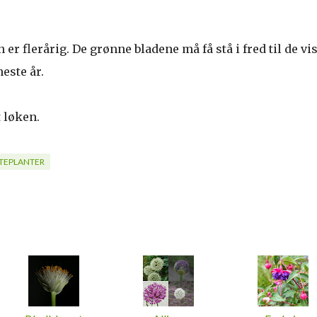
n er flerårig. De grønne bladene må få stå i fred til de vi
este år.
t løken.
TEPLANTER