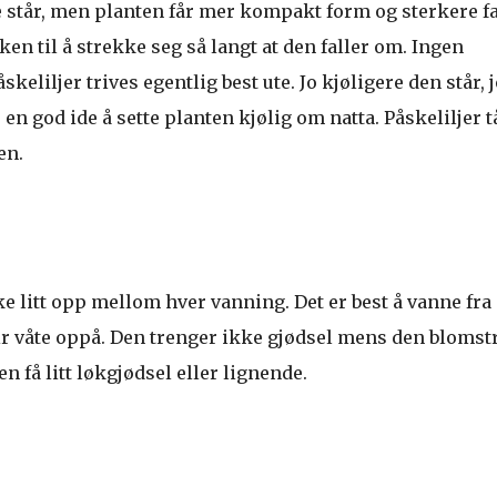
står, men planten får mer kompakt form og sterkere f
lken til å strekke seg så langt at den faller om. Ingen
keliljer trives egentlig best ute. Jo kjøligere den står, j
n god ide å sette planten kjølig om natta. Påskeliljer t
en.
ke litt opp mellom hver vanning. Det er best å vanne fra
ir våte oppå. Den trenger ikke gjødsel mens den blomstr
n få litt løkgjødsel eller lignende.