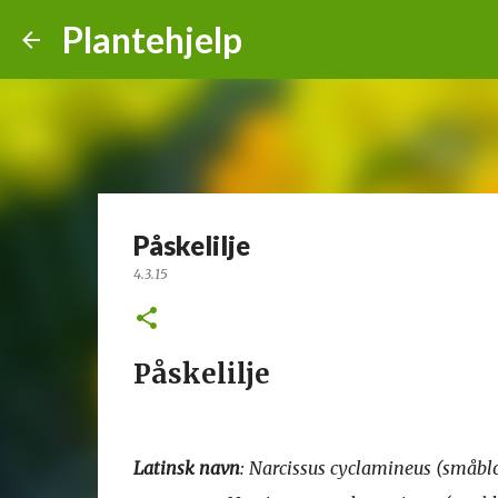
Plantehjelp
Påskelilje
4.3.15
Påskelilje
Latinsk navn
: Narcissus cyclamineus (småbl