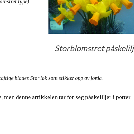
stret type)
Storblomstret påskelil
aftige blader. Stor løk som stikker opp av jorda.
 men denne artikkelen tar for seg påskeliljer i potter.